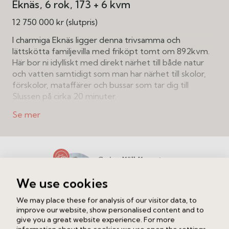
Eknäs
6 rok
173 + 6 kvm
12 750 000 kr (slutpris)
I charmiga Eknäs ligger denna trivsamma och
lättskötta familjevilla med friköpt tomt om 892kvm.
Här bor ni idylliskt med direkt närhet till både natur
och vatten samtidigt som man har närhet till skolor,
förskolor, mataffärer och bussar som tar dig till
Slussen på cirka 20 minuter.
Huset, som ursprungligen byggdes 2006 har byggts
ut 2021 och är idag ett stort och luftigt hus om totalt
179kvm i två våningar med tillhörande garage och
varmförråd om ca 7kvm. 2023 har dessutom solceller
Carina Käll Knaust
installerats och huset har energiklass B.
Ansvarig mäklare
We use cookies
Här erbjuds ett fantastiskt ljusinsläpp från stora
Ring
Maila
fönsterpartier och mycket sociala ytor på nedre plan
We may place these for analysis of our visitor data, to
där det stilfulla köket ligger i öppen planlösning mot
improve our website, show personalised content and to
det fullkomligt magiska sällskapsrummet med öppen
give you a great website experience. For more
Intresserad av att veta vad din bostad är värd?