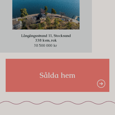
Långängsstrand 11, Stocksund
338 kvm,
rok
38 500 000 kr
Sålda hem