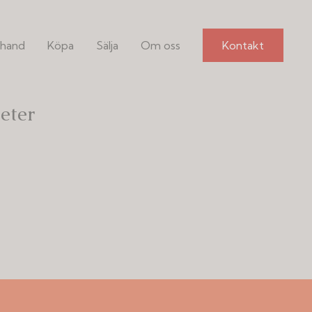
hand
Köpa
Sälja
Om oss
Kontakt
eter