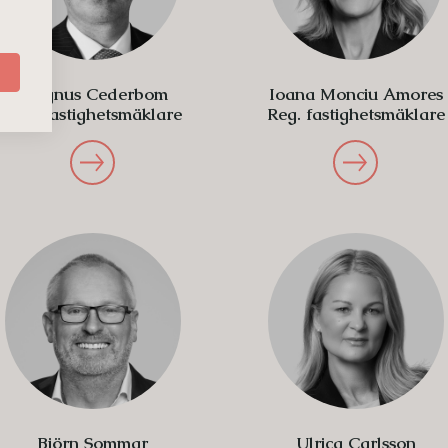
Magnus Cederbom
Ioana Monciu Amores
Reg. fastighetsmäklare
Reg. fastighetsmäklare
Björn Sommar
Ulrica Carlsson