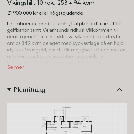
Vikingshill
10 rok
253 + 94 kvm
21 900 000 kr eller högstbjudande
Drömboende med sjöutsikt, båtplats och närhet till
golfbanor samt Velamsunds ridhus! Välkommen till
denna generösa och exklusiva villa med en totalyta
om ca 342 kvm beläget med sydvästläge på en höjd i
idylliska Vikingshill, där du får möjlighet att uppleva en
unik kombination av avskildhet och exklusiv
livskvalitet. Detta bostadshus erbjuder ett
exceptionellt läge med fin sjöutsikt och sol hela
dagen till solnedgång, en glittrande pool, och närhet
(500 meter) till egen Båtplats i samfälligheten samt
Planritning
Nacka Golfklubb (5 km) och Velamsunds Ridklubb och
Restaurang Långa Raden (2 km) – en plats för den
som söker ett liv i harmoni med naturen.