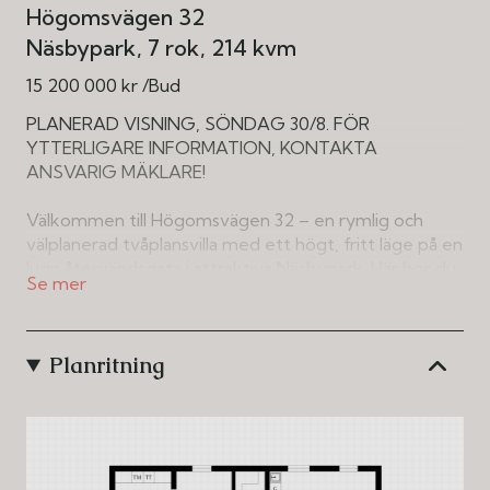
Högomsvägen 32
Näsbypark
7 rok
214 kvm
15 200 000 kr /Bud
PLANERAD VISNING, SÖNDAG 30/8. FÖR
YTTERLIGARE INFORMATION, KONTAKTA
ANSVARIG MÄKLARE!
Välkommen till Högomsvägen 32 – en rymlig och
välplanerad tvåplansvilla med ett högt, fritt läge på en
lugn återvändsgata i attraktiva Näsbypark. Här bor du
med naturen som närmaste granne, samtidigt som
skolor, kommunikationer, service och vatten finns på
bekvämt promenadavstånd. Med husets 214 kvm
Planritning
boyta, sju rum varav fem till sex sovrum och en
fantastisk tomt om hela 2 100 kvm erbjuds ett hem
med generösa ytor för familjeliv, umgänge och
avkoppling. Den stora tomten är dessutom en av de
få riktigt stora villatomter som fortfarande finns kvar i
Näsbypark.