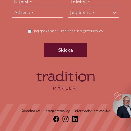
Skurusundet med sina bryggor och båtliv bidrar till
områdets exklusiva och rofyllda atmosfär. I
närområdet finns även service, skolor,
idrottsanläggningar och centrumfunktioner i Björknäs,
vilket gör vardagen enkel och bekväm.
Jag godkänner Traditions integritetspolicy
Detta är ett hem för dig som söker något utöver det
vanliga – en rymlig lägenhet i en fastighet med själ,
Skicka
ett läge vid vattnet och närheten till både natur och
city. Kombinationen av sjötomt, båtplats och goda
kommunikationer gör detta till ett boende som sällan
erbjuds på marknaden.
Kontakta oss
Integritetspolicy
Information om cookies