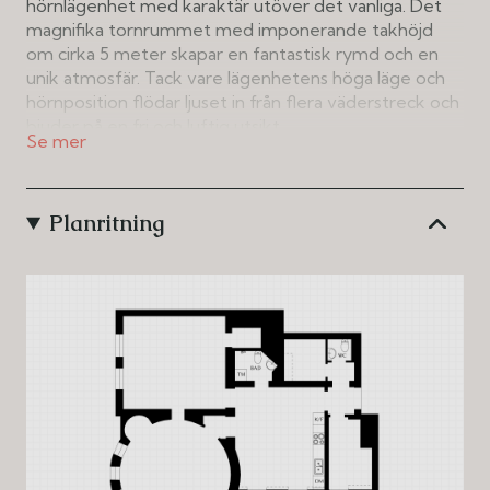
hörnlägenhet med karaktär utöver det vanliga. Det
magnifika tornrummet med imponerande takhöjd
om cirka 5 meter skapar en fantastisk rymd och en
unik atmosfär. Tack vare lägenhetens höga läge och
hörnposition flödar ljuset in från flera väderstreck och
bjuder på en fri och luftig utsikt.
Bostaden erbjuder en solig balkong med härlig
kvällssol, två välplanerade sovrum, ett stilrent badrum
Planritning
samt en separat gäst-WC. Det generösa köket har
gott om plats för ett större matbord och blir en
naturlig samlingspunkt för familj och vänner.
Allt detta i en otroligt vacker och välskött fastighet
som förstärker bostadens känsla. En sällsynt möjlighet
för dig som söker ett hem med både charm, rymd
och ett fantastiskt ljus.