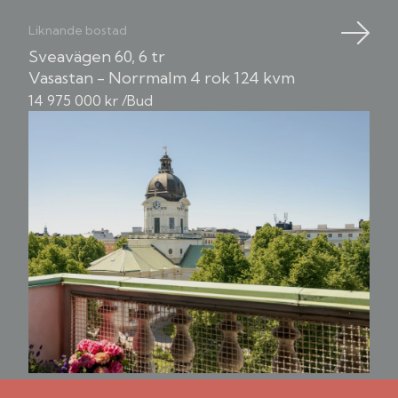
Liknande bostad
Sveavägen 60, 6 tr
Vasastan - Norrmalm
4 rok
124 kvm
14 975 000 kr /Bud