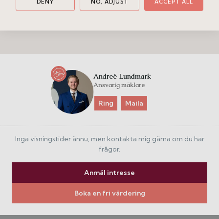
DENY
NO, ADJUST
ACCEPT ALL
Dokument
Andreé Lundmark
Ansvarig mäklare
Ring
Maila
Inga visningstider ännu, men kontakta mig gärna om du har
frågor.
Anmäl intresse
Boka en fri värdering