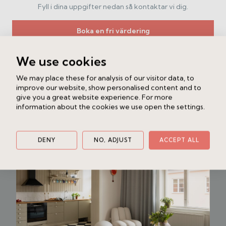
Fyll i dina uppgifter nedan så kontaktar vi dig.
Boka en fri värdering
We use cookies
Liknande bostad
We may place these for analysis of our visitor data, to
improve our website, show personalised content and to
Jungfrugatan 41B
give you a great website experience. For more
Östermalm
3 rok
73 kvm
information about the cookies we use open the settings.
11 000 000 kr eller högstbjudande
DENY
NO, ADJUST
ACCEPT ALL