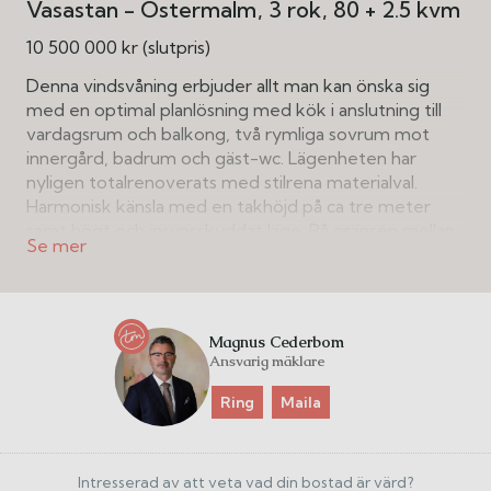
Vasastan - Östermalm
3 rok
80 + 2.5 kvm
10 500 000 kr (slutpris)
Denna vindsvåning erbjuder allt man kan önska sig
med en optimal planlösning med kök i anslutning till
vardagsrum och balkong, två rymliga sovrum mot
innergård, badrum och gäst-wc. Lägenheten har
nyligen totalrenoverats med stilrena materialval.
Harmonisk känsla med en takhöjd på ca tre meter
samt högt och insynsskyddat läge. På gränsen mellan
Östermalm och Vasastan finner du denna pärla med
hiss upp till våningsplanet och med Hagaparken runt
husknuten. Välkommen på visning!
Magnus Cederbom
Ansvarig mäklare
Ring
Maila
Intresserad av att veta vad din bostad är värd?