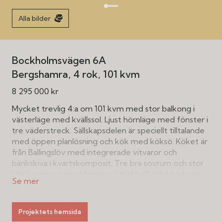
Alla bilder
Bockholmsvägen 6A
Bergshamra
4 rok
101 kvm
8 295 000 kr
Mycket trevlig 4:a om 101 kvm med stor balkong i
västerläge med kvällssol. Ljust hörnläge med fönster i
tre väderstreck. Sällskapsdelen är speciellt tilltalande
med öppen planlösning och kök med köksö. Köket är
från Ballingslöv med integrerade vitvaror och
bänkskiva i kvartskomposit. Tre bra sovrum och stor
klädkammare med fönster. Stort helkaklat badrum
med tvättfunktioner och separat gästwc.
Sammantaget en perfekt planerad 4:a i bra interiör
standard.
Projektets hemsida