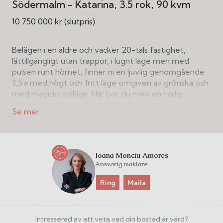
Södermalm - Katarina
3.5 rok
90 kvm
10 750 000 kr (slutpris)
Belägen i en äldre och vacker 20-tals fastighet,
lättillgängligt utan trappor, i lugnt läge men med
pulsen runt hörnet, finner ni en ljuvlig genomgående
3,5:a med högt och fritt läge omgiven av grönska och
med magiskt solläge. Här bor du med en härlig
balkong mot den grönskande gården, rymlig nog att
bjuda vänner till och njuta i kvällssolen. Stora
fönsterpartier i två väderstreck skapar ett underbart
ljusinsläpp och en känsla av att befinna sig i en oas.
Smakfulla materialval i perfekt kombination med
Ioana Monciu Amores
modern och öppen planlösning samspelar fint med
Ansvarig mäklare
äldre attribut från byggåret. Bostaden är i fint skick
med badrum och ytskikt från 2021. Generös takhöjd
Ring
Maila
ger rymd, speglade dörrar, fönster med spröjs och
spanjoletter, serveringsskåp och garderober från
byggåret samt vackra snickerier ger hemmet
Intresserad av att veta vad din bostad är värd?