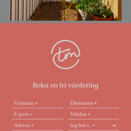
lilla familjen eller det sociala paret som önskar bo på
ett lugnt läge med närhet till såväl restauranger och
folkliv , vatten och grönområden samt några av
Södermalms bästa skolor och förskolor. Perfekta
kommunikationer med både tunnelbana och bussar
utanför porten samt pendeltåg en kort promenad
bort.
Välkomna på visning till ett älskvärt hem i kontinentala
kvarter som ni aldrig kommer vilja lämna!
Boka en fri värdering