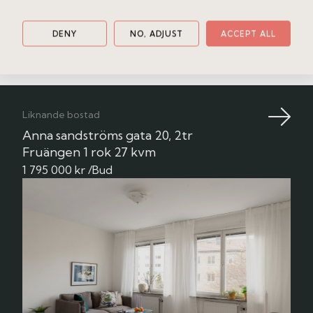
Anmäl intresse
DENY
NO, ADJUST
ACCEPT ALL
Boka en fri värdering
Liknande bostad
Anna sandströms gata 20, 2tr
Fruängen
1 rok
27 kvm
1 795 000 kr /Bud