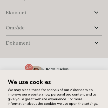
Ekonomi
Område
Dokument
Robin Juselius
Ansvarig mäklare
We use cookies
Ring
Maila
We may place these for analysis of our visitor data, to
improve our website, show personalised content and to
give you a great website experience. For more
Inga visningstider ännu, men kontakta mig gärna om du har
information about the cookies we use open the settings.
frågor.