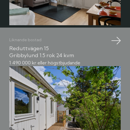
Liknande bostad
Reduttvägen 15
Gribbylund
1.5 rok
24 kvm
1 490 000 kr eller högstbjudande