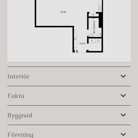
Bostaden är genomgående mycket fräsch och
präglas av en harmonisk färgsättning i jordnära toner
samt målade väggar som tillsammans skapar en varm
och inbjudande atmosfär.
Här bor du i ett attraktivt läge på Eskadervägen i en
populär och välskött förening, med närhet till
kommunikationer som smidigt tar dig till stan på cirka
20 minuter via Roslagsbanan. Dessutom finns närhet
till Stora Värtan, grönområden, service och allt du kan
Interiör
tänkas behöva i vardagen.
Ett perfekt förstaboende eller
Fakta
övernattningslägenhet – varmt välkommen på
visning!
Byggnad
Förening