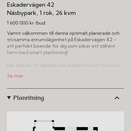
Eskadervägen 42
Näsbypark
1 rok
26 kvm
1 600 000 kr /bud
Varmt välkommen till denna optimalt planerade och
trivsamma enrumslägenhet på Eskadervägen 42 –
ett perfekt boende för dig som söker ett stilrent
hem med smart planlösning!
Här erbjuds 26 välplanerade kvadratmeter i mycket
gott skick, belägen högt och fritt på våning 6 vilket
ger ett härligt ljusinsläpp och en luftig känsla.
Bostaden välkomnar med en rymlig hall som erbjuder
goda förvaringsmöjligheter via skjutdörrs garderob.
Planritning
Allrummet är smart disponerat med plats för säng,
matbord och en mindre sittgrupp för den som
önskar, vilket skapar en flexibel och funktionell
boendemiljö. Det helkaklade badrummet är fräscht,
rymligt och håller en hög standard.