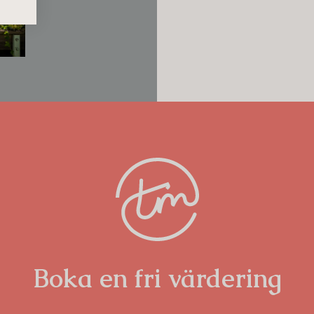
kan, slänterna, stillheten. Kombinationen
ll en sällsynt helhet. Ett boende där
fekt balans.
Boka en fri värdering