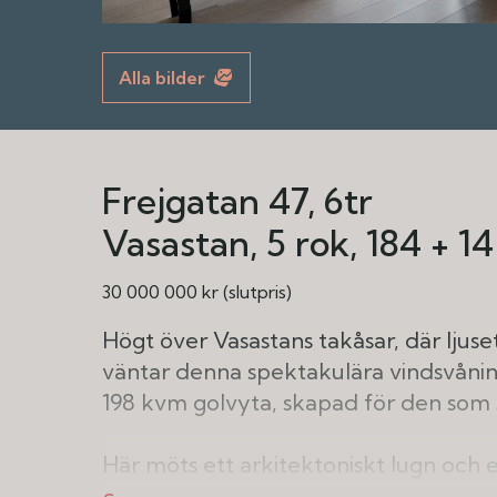
Alla bilder
Frejgatan 47, 6tr
Vasastan
5 rok
184 + 1
30 000 000 kr (slutpris)
Högt över Vasastans takåsar, där ljuse
väntar denna spektakulära vindsvånin
198 kvm golvyta, skapad för den som 
Här möts ett arkitektoniskt lugn och e
fönsterpartier i flera väderstreck, ta