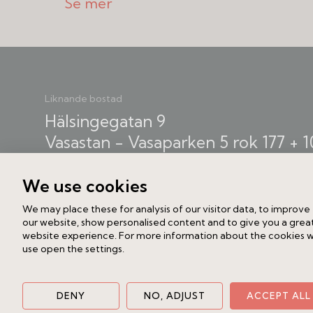
och helglasade skjutdörrar mot den 
av ljus, rymd och stilla elegans. Vin
ytterligare 2024, här flyttar du in i e
funktion går hand i hand.
Liknande bostad
Materialvalen är genomgående exklus
Hälsingegatan 9
vattenburen golvvärme, gedigna trägo
Vasastan - Vasaparken
5 rok
177 + 
toppklass, utrustat med vitvaror från
28 500 000 kr
integrerad helkyl och helfrys för bäs
We use cookies
ett socialt familjeliv med generösa sä
We may place these for analysis of our visitor data, to improve
rymliga sovrum, två badrum och en 
our website, show personalised content and to give you a grea
avskildhet och lyxig känsla. Den grö
website experience. For more information about the cookies 
use open the settings.
sluttningar ger rummen en oväntad
parkens fina landskap.
DENY
NO, ADJUST
ACCEPT ALL
Från terrassen i söder njuter du av s