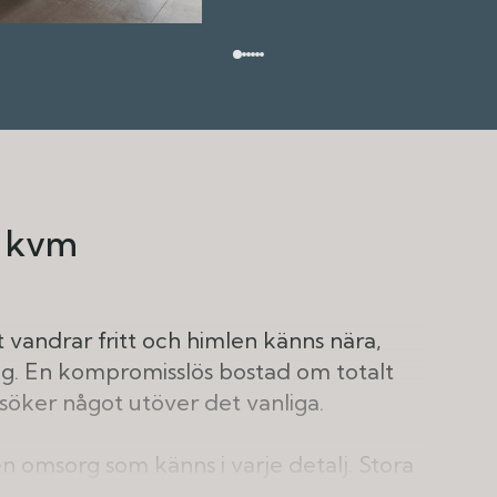
4 kvm
t vandrar fritt och himlen känns nära,
g. En kompromisslös bostad om totalt
söker något utöver det vanliga.
n omsorg som känns i varje detalj. Stora
kfönster som fångar dagens skiftningar