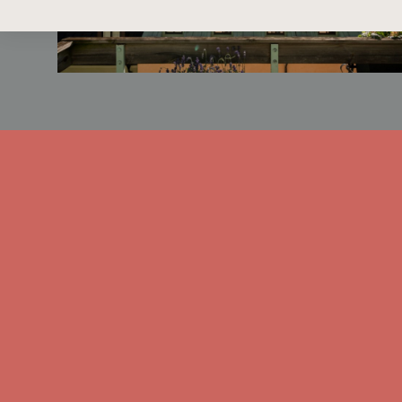
norrläget bjuder på en ovanlig vy: kyr
av puls och ro gör den här våningen ti
design, funktion och känsla möts i per