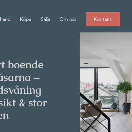
hand
Köpa
Sälja
Om oss
Kontakt
rt boende
åsarna –
ndsvåning
ikt & stor
en