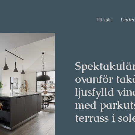
Till salu
Under
Spektakulä
ovanför tak
ljusfylld vi
med parkuts
terrass i sol