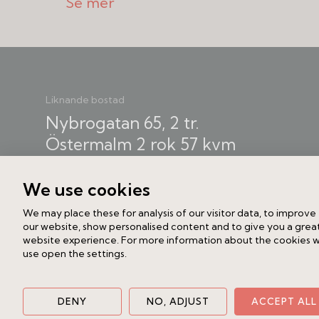
I denna klassiskt vackra och magnifika 
fingertoppskänsla kombinerats för at
är genomgående påkostade och mycke
förvaringen maximerad och Plejd är ins
Liknande bostad
utformat med högsta precision och om
Nybrogatan 65, 2 tr.
sekelskiftets oslagbara charm, såso
Östermalm
2 rok
57 kvm
stuckatur, vacker fiskbensparkett, tids
9 475 000 kr /Bud
bredd samt två fungerande kakelugn
We use cookies
We may place these for analysis of our visitor data, to improve
Lägenheten har en mycket eftertrakta
our website, show personalised content and to give you a grea
väldisponerad, tillgänglig och effekti
website experience. For more information about the cookies 
use open the settings.
och uppåt. Här ges generösa sällskap
intilliggande köket. Vardagsrummet g
matsalsbord. Köket är arkitektritat, sn
DENY
NO, ADJUST
ACCEPT ALL
ask med bänkskivor i kvartsiten Taj M