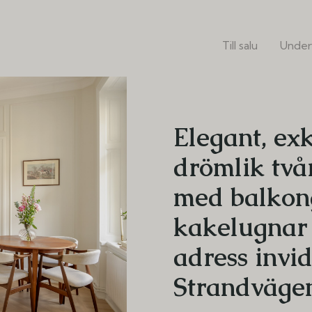
Till salu
Under
Elegant, exk
drömlik tv
med balkon
kakelugnar 
adress invi
Strandväge