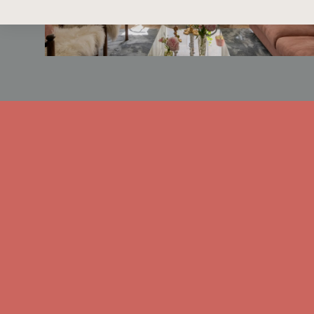
komplett maskinell utrustning från 
tvättmaskin/torktumlare från LG).
Sovrummet rymmer dubbelsäng, erbju
till den extra stora balkongen – ett 
sommarhalvåret. Hallen har ett bra 
garderob i ek och ask. Badrummet är i
kakel från Bricmate, golvvärme, dusc
kommod och blandare från Tapwell.
Kombinationen av det svårslagna områ
samt bostadens fantastiska attribut 
vanliga.
Välskött förening som äger marken o
endast 2 590 kr/kvm.