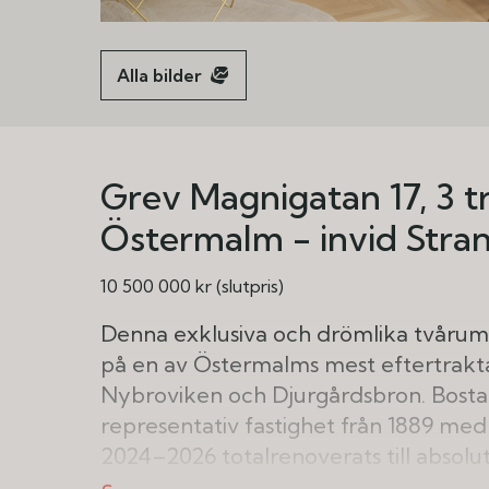
Alla bilder
Grev Magnigatan 17, 3 t
Östermalm - invid Str
10 500 000 kr (slutpris)
Denna exklusiva och drömlika tvåru
på en av Östermalms mest eftertrakt
Nybroviken och Djurgårdsbron. Bostade
representativ fastighet från 1889 med
2024–2026 totalrenoverats till absolu
om hela 7 kvm i ett högt och rofyllt 