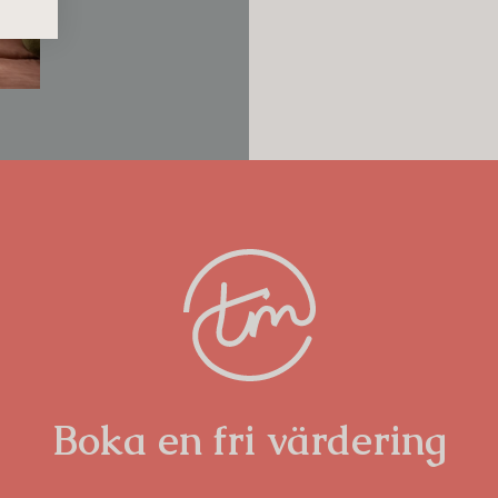
Miele och Siemens (kombinerad
der generös förvaring och har utgång
härligt och möblerbart uterum under
rumssamband och en platsbyggd
 ett stilsäkert, exklusivt utförande med
h, vägghängd toalett, handfat på
det, adressen, placeringen i fastigheten
ger ett boende på Östermalm utöver det
Boka en fri värdering
ch har en mycket låg skuldsättning om