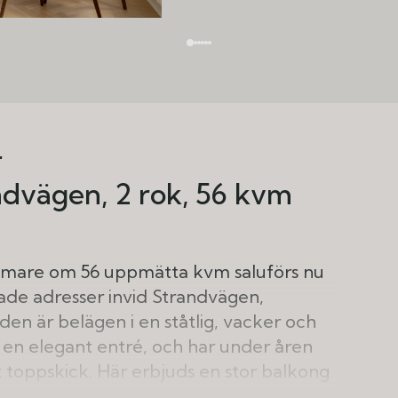
r
andvägen
2 rok
56 kvm
mmare om 56 uppmätta kvm saluförs nu
ade adresser invid Strandvägen,
n är belägen i en ståtlig, vacker och
 en elegant entré, och har under åren
t toppskick. Här erbjuds en stor balkong
läge mot innergården.