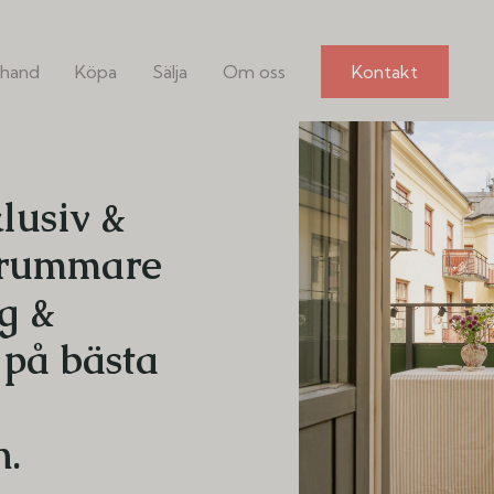
hand
Köpa
Sälja
Om oss
Kontakt
lusiv &
årummare
g &
på bästa
d
n.