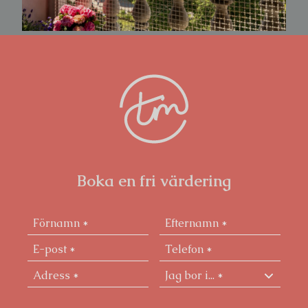
köket.
Rymligt och fräscht badrum, renoverat i samband
med fastighetens stambyte 2014 med klinkergolv
och golvvärme, dusch, toalett, tvättmaskin samt
dubbla handfat infällda i bänkskiva i Cararramarmor
med förvaring under. Välkomnande hall med bra
rumssamband och förvaring i klädkammare.
Klädkammaren kan även göras om till gäst-WC.
Det här är ett drömboende för barnfamiljen så väl
som villasäljaren som vill bo med ett ypperligt och
Boka en fri värdering
centralt läge i hjärtat av staden. I denna genuina 1800-
talsvåning med alla rätt känns det verkligen som att
kliva in i det "gamla Stockholm", i kvarter som
erbjuder både rikt kulturliv samt utbud av
restauranger och butiker. Kommunikationerna är
också goda med bl a Centralen och Arlanda Express
7-10 minuter bort.