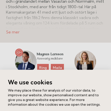
och i gränslandet mellan Vasastan och Norrmalm, mitt
i Stockholm, med anor från tidigt 1800-tal. Här på
Kammakargatan 41 med ett ljust och ostört läge i
fastighet från 1862 finns denna klassiskt vackra och
eleganta våning om 124 kvm fördelade på 5 rum och
kök med en känsla och karaktär utöver det vanliga.
Våningen är i ett gott skick och bevarar många
dekorativa originaldetaljer såsom spegelmönstrade
franska pardörrar, snickerier och bröstpaneler,
Magnus Larsson
furutiljor och fiskbensparkett, välvda fönsterpartier
Ansvarig mäklare
med speglade nischer, högt i tak om dryga tre meter
med slät stuckatur och en fungerande kakelugn.
Ring
Maila
Dessutom finns en stilfull smidesbalkong i original
Thérèse Lennefalk
med soligt söderläge mot gården.
Löfgren
We use cookies
Extra kontaktperson
Planlösningen är klassisk och väldisponerad, den är ljus
We may place these for analysis of our visitor data, to
och genomgående från gården till gatan. Här finns
improve our website, show personalised content and to
Intresserad av att veta vad din bostad är värd?
representativa och sociala sällskapsytor i fil så väl som
give you a great website experience. For more
Fyll i dina uppgifter nedan så kontaktar vi dig.
information about the cookies we use open the settings.
avskilda sovrumsdelar. Stor salong, bibliotek eller
matsal med plats för stort matsalsbord och med ett