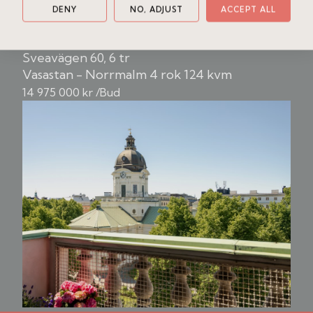
DENY
NO, ADJUST
ACCEPT ALL
ett stort badrum med tvättmaskin och torktumlare.
Liknande bostad
Mycket välskött ekonomisk förening som under
Sveavägen 60, 6 tr
flertalet år har föreningen gett sina medlemmar 3-4
Vasastan - Norrmalm
4 rok
124 kvm
avgiftsfria månader tack vare de goda lokalintäkterna.
14 975 000 kr /Bud