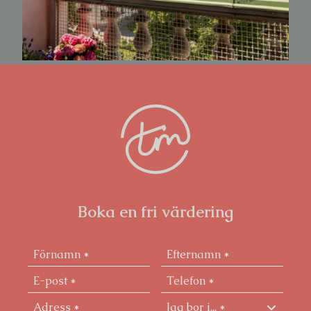
fantastiskt ljusinsläpp och vyer som förändras med
årstiderna.
Föreningen erbjuder vädringsbalkonger i soligt
söderläge på samtliga våningsplan och precis utanför
huset väntar bryggan längs vattnet för lata
sommardagar i solstolen. Läget är svårslaget, centralt
men samtidigt avskilt, med närhet till
kommunikationer, service, restauranger och
Kungsholmens promenadstråk längs vattnet.
Boka en fri värdering