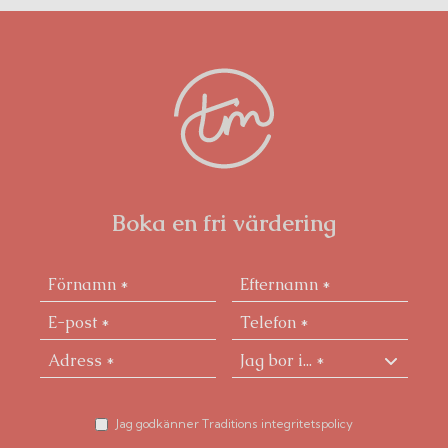
ett brett utbud av caféer, restauranger, matbutiker
och grönområden.
Boka en fri värdering
Jag godkänner Traditions integritetspolicy