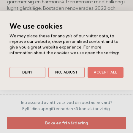
gömmer sig en harmonisk trerummare med balkong i
lugnt gårdsläge. Bostaden renoverades 2022 och
mixar nu fint de tidstypiska detaljerna med vackra
snickerier, spegeldörrar, golvlister och takhöjd om 3
We use cookies
meter med modern funktion. Här finns kök och
vardagsrum i öppen planlösning, två stora sovrum
We may place these for analysis of our visitor data, to
med platsbyggd förvaring och ett stort badrum med
improve our website, show personalised content and to
tvättmaskin. Harmoniska färgval och en härlig
give you a great website experience. For more
information about the cookies we use open the settings.
planlösning i vinkel, med alla fönster mot gård, skapar
en plats att trivas på.
Caroline Klasson
Ansvarig mäklare
DENY
NO, ADJUST
ACCEPT ALL
Brf Åkermannen 39-40 är en skuldfri förening med
29 bostadsrätter och tre lokaler. I det välskötta huset
Ring
Maila
från 1885 kan medlemmarna njuta av en fin
gemensam innergård, barnvagns- och cykelrum och
tvättstuga.
Intresserad av att veta vad din bostad är värd?
Fyll i dina uppgifter nedan så kontaktar vi dig.
Med ett centralt läge i hjärtat av Kungsholmen har du
stadens bekvämligheter och vattnets lugn på
Boka en fri värdering
bekvämt avstånd. Norr Mälarstrand och Riddarfjärden
ligger ett stenkast bort, medan området erbjuder