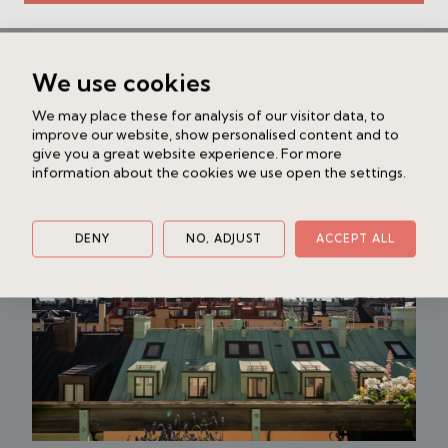
Liknande bostad
We use cookies
Hälsingegatan 9
We may place these for analysis of our visitor data, to
Vasastan - Vasaparken
5 rok
177 + 10 kvm
improve our website, show personalised content and to
28 500 000 kr
give you a great website experience. For more
information about the cookies we use open the settings.
DENY
NO, ADJUST
ACCEPT ALL