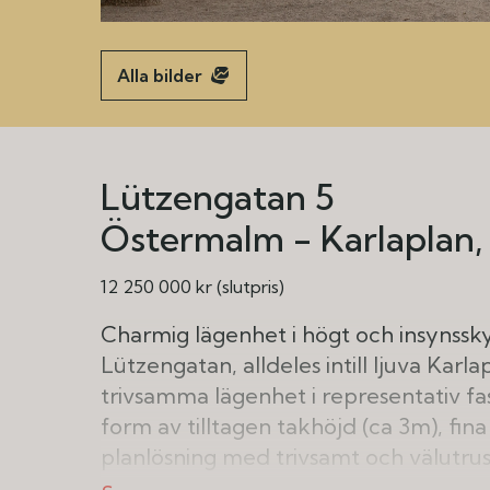
Alla bilder
Lützengatan 5
Östermalm - Karlaplan
12 250 000 kr (slutpris)
Charmig lägenhet i högt och insynssky
Lützengatan, alldeles intill ljuva Karla
trivsamma lägenhet i representativ fas
form av tilltagen takhöjd (ca 3m), fina
planlösning med trivsamt och välutru
utgång till balkong mot innergård, tv