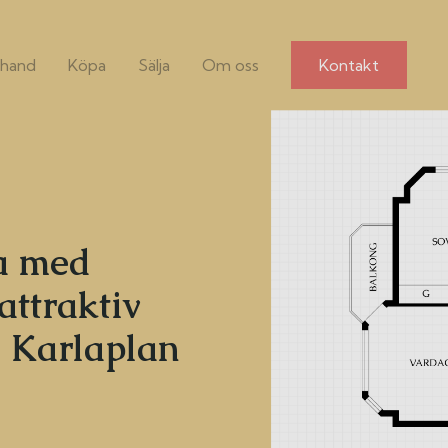
hand
Köpa
Sälja
Om oss
Kontakt
ea med
attraktiv
d Karlaplan