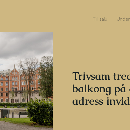
Till salu
Under
Trivsam tr
balkong på 
adress invi