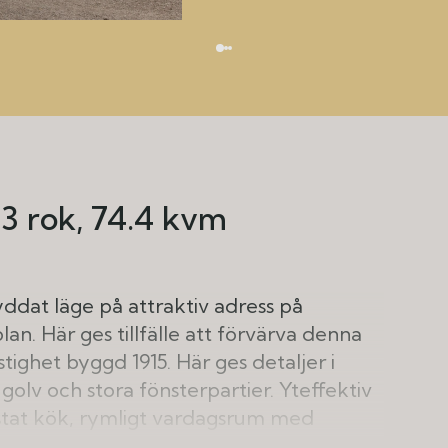
3 rok
74.4 kvm
ddat läge på attraktiv adress på
plan. Här ges tillfälle att förvärva denna
tighet byggd 1915. Här ges detaljer i
 golv och stora fönsterpartier. Yteffektiv
stat kök, rymligt vardagsrum med
å generösa sovrum (det ena nyttjas idag