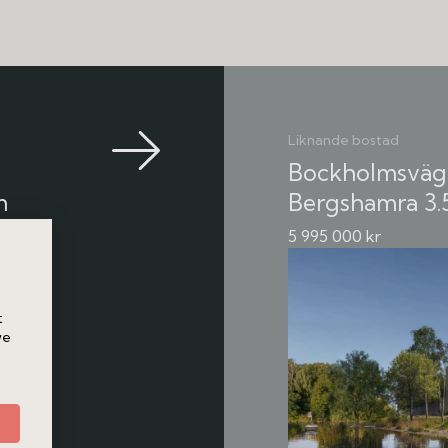
Välskött förening med god ekonomi, låg
 bakom sig. Nuvarande ägare nyttjar
kvm.
Liknande bostad
Bockholmsväg
m
Bergshamra
3.
5 995 000 kr
t
we