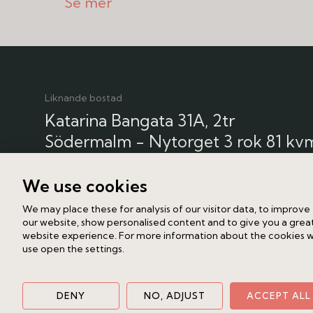
som matsal) och ett mindre badrum. 
belåning och de stora renoveringarna
över två förråd i källaren, totalt ca 7 
Liknande bostad
Katarina Bangata 31A, 2tr
Södermalm - Nytorget
3 rok
81 kv
10 450 000 kr /Bud
We use cookies
We may place these for analysis of our visitor data, to improve
our website, show personalised content and to give you a grea
website experience. For more information about the cookies 
use open the settings.
DENY
NO, ADJUST
ACCEPT ALL