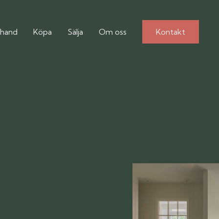
hand
Köpa
Sälja
Om oss
Kontakt