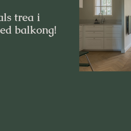
ls trea i
ed balkong!