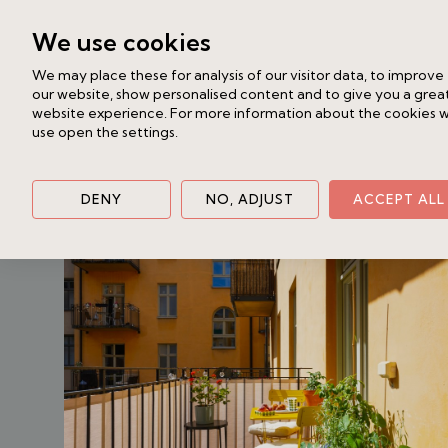
renoverat badrum med tvättmaskin. 
We use cookies
fönsterna och speglade dörrarna är de
We may place these for analysis of our visitor data, to improve
Generöst ljusinsläpp från stora fönste
our website, show personalised content and to give you a grea
Karlbergskanalen i sovrummet. Detta ä
website experience. For more information about the cookies 
use open the settings.
samtidigt mysig lägenhet där sällskaps
Liknande bostad
boende som garanterat kommer att äls
Katarina Bangata 31A, 2tr
vackra miljöer med hemtrevlig atmosf
Södermalm - Nytorget
3 rok
81 kv
DENY
NO, ADJUST
ACCEPT ALL
mycket låg belåning. Här kombineras f
10 450 000 kr /Bud
möjliga sätt med Karlbergs vackra p
Rörstrandsgatans rika utbud av resta
välkommen på visning.
Vänligen boka dig till visning på www.tr
uppdaterad i processen.