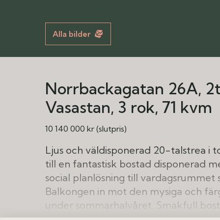
Alla bilder
Norrbackagatan 26A, 2t
Vasastan
3 rok
71 kvm
10 140 000 kr (slutpris)
Ljus och väldisponerad 20-talstrea i
till en fantastisk bostad disponera
social planlösning till vardagsrummet
Balkongen in mot den mysiga och färgg
under sommarhalvåret. Smakfull bost
färgsatta väggar, vacker fiskbenspark