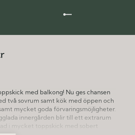
r
 toppskick med balkong! Nu ges chansen
d med två sovrum samt kök med öppen och
 samt mycket goda förvaringsmöjligheter.
lada innergården blir till ett extrarum
ad i mycket toppskick med sobert
ett, nyrenoverat kök och ett snyggt