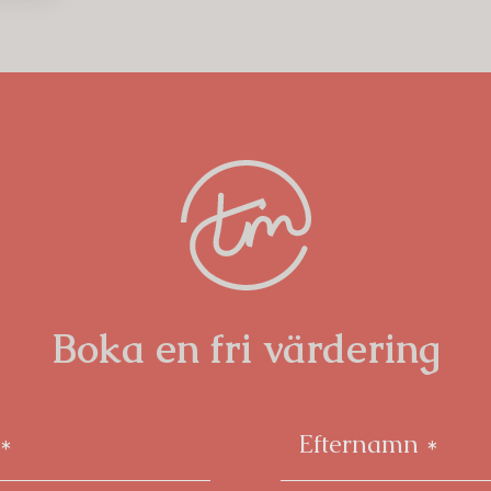
 med balkongdörren skapar ett vackert
 tilltagna takhöjden, ger en luftig och
mgående lagt i ljuspigmenterad
vilket bidrar till ett exklusivt och
dagsrum i öppen anslutning till köket,
rum samt två stilrent utrustade badrum -
omfort och estetik i ett av Östermalms
Boka en fri värdering