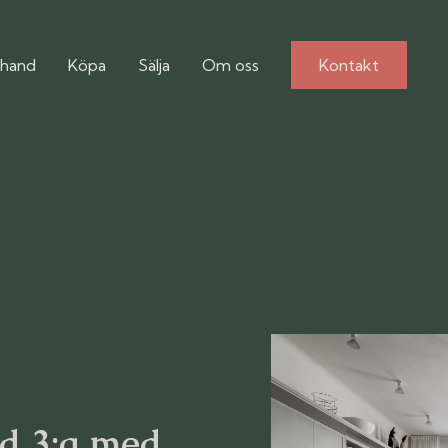
hand
Köpa
Sälja
Om oss
Kontakt
ad 3:a med