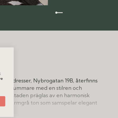
t
we
de adresser, Nybrogatan 19B, återfinns
de trerummare med en stilren och
al. Bostaden präglas av en harmonisk
i en varmgrå ton som samspelar elegant