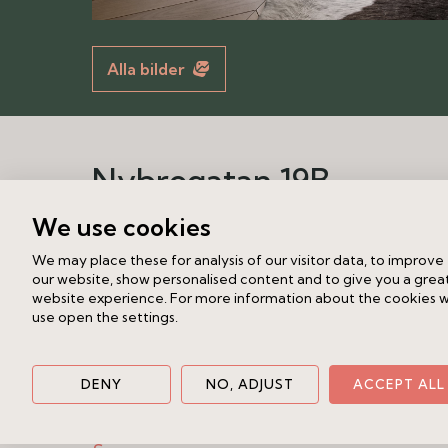
Alla bilder
Nybrogatan 19B
3 rok
87 kvm
We use cookies
We may place these for analysis of our visitor data, to improve
15 995 000 kr (slutpris)
our website, show personalised content and to give you a grea
website experience. For more information about the cookies 
På en av Östermalms mest eftertrakta
use open the settings.
denna välplanerade och arkitektrita
genomtänkt interiör i sobra materialv
DENY
NO, ADJUST
ACCEPT ALL
färgsättning där väggarna är målade 
med släta undertak i ljus kulör.