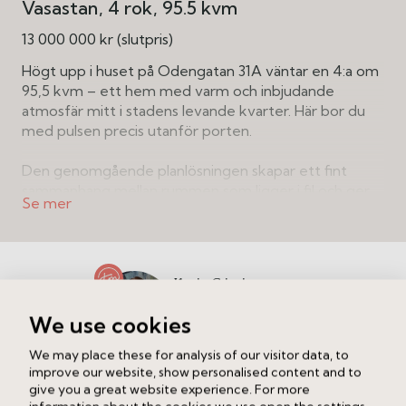
Vasastan
4 rok
95.5 kvm
13 000 000 kr (slutpris)
Högt upp i huset på Odengatan 31A väntar en 4:a om
95,5 kvm – ett hem med varm och inbjudande
atmosfär mitt i stadens levande kvarter. Här bor du
med pulsen precis utanför porten.
Den genomgående planlösningen skapar ett fint
sammanhang mellan rummen som ligger i fil och ger
bostaden ett naturligt flöde. De många fönstren
bidrar med ett behagligt ljusinsläpp under dagens
timmar och förstärker känslan av liv och rörelse.
Dispositionen är flexibel och ger utrymme att forma
Kevin Crispien
hemmet efter egna behov – oavsett om fokus ligger
Ansvarig mäklare
på sociala ytor eller fler sovrum.
We use cookies
Ring
Maila
Generösa sällskapsytor bjuder in till både middagar
We may place these for analysis of our visitor data, to
och större sammankomster, medan sovrummen
improve our website, show personalised content and to
ligger rofyllt placerade mot den lugna innergården.
give you a great website experience. For more
Intresserad av att veta vad din bostad är värd?