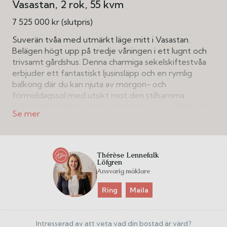
Vasastan
2 rok
55 kvm
7 525 000 kr (slutpris)
Suverän tvåa med utmärkt läge mitt i Vasastan.
Belägen högt upp på tredje våningen i ett lugnt och
trivsamt gårdshus. Denna charmiga sekelskiftestvåa
erbjuder ett fantastiskt ljusinsläpp och en rymlig
balkong där du kan njuta av morgon- och
förmiddagssol med utsikt mot den stillsamma
innergården. Balkongen ligger högst upp i gårdshuset
med himlen som granne. Bostaden är ytterst
välplanerad med ett trivsamt kök i öppen social
planlösning mot matplats och sällskapsrum. Rogivande
sovrum med bra klädförvaring. Rymligt och
Thérèse Lennefalk
funktionellt badrum med tvättmaskin. Väl tilltagen
Löfgren
Ansvarig mäklare
klädkammare/förråd i hallen för all tänkbar förvaring
samt nyttjanderätt till ett vindsförråd om 4 kvm.
Ring
Maila
Stabil förening med god ekonomi och fem
hyreslokaler som inbringar goda årliga intäkter. Äkta
Intresserad av att veta vad din bostad är värd?