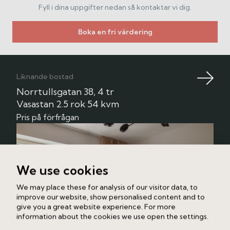
BRF som äger marken. Bastu och relaxrum samt en
Fyll i dina uppgifter nedan så kontaktar vi dig.
trevlig innergård med utemöbler finns att nyttja för
medlemmarna.
Boka en fri värdering
Denna bostad är ett utmärkt hem för dig som
värdesätter en central och bekväm livsstil i ett lugnt
och charmigt område, mitt i Vasastan. Närhet till alla
Liknande bostad
kommunikationer; bussar, tunnelbana och pendeltåg.
Norrtullsgatan 38, 4 tr
Restauranger, caféer, butiker, gym, service och
Vasastan
2.5 rok
54 kvm
grönområden. Välkommen hem!
Pris på förfrågan
We use cookies
We may place these for analysis of our visitor data, to
improve our website, show personalised content and to
give you a great website experience. For more
information about the cookies we use open the settings.