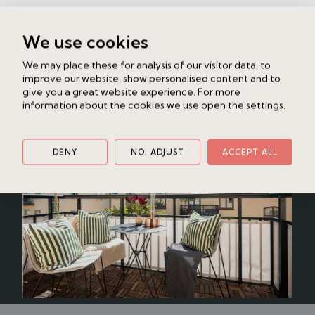
kompletteras av en gäst-wc i hallen. De båda
sovrummen är rymliga och såväl hall som master
Liknande bostad
We use cookies
bedroom bjuder på skräddarsydd förvaring med
Surbrunnsgatan 8A, 3/3tr
platsbyggda garderober. I den inre hallen finns
We may place these for analysis of our visitor data, to
Vasastan
3 rok
93 kvm
dessutom en trivsam arbetshörna som gör
improve our website, show personalised content and to
hemmakontoret till en naturlig del av bostaden.
give you a great website experience. For more
12 450 000 kr /Bud
information about the cookies we use open the settings.
Läget är svårslaget – ett stenkast från Humlegården,
Stureplan och NK, med promenadavstånd till
Centralstationen. En plats där stadens puls möter
DENY
NO, ADJUST
ACCEPT ALL
stillhet och där 1920-talets charm lever vidare med
själ och värme.