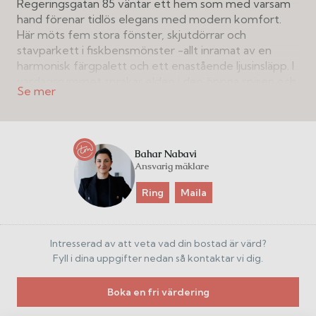
Regeringsgatan 85 väntar ett hem som med varsam
hand förenar tidlös elegans med modern komfort.
Här möts fem stora fönster, skjutdörrar och
stavparkett i fiskbensmönster -allt inramat av en
harmonisk färgpalett och ett enastående ljusinsläpp. I
vardagsrummet sprakar elden i den öppna spisen och
utanför fönstren breder takåsarna ut sig, som en
påminnelse om att du befinner dig mitt i staden men
med en stilla ro ovanför myllret.
Bahar Nabavi
Köket från Nordiska Kök är både smakfullt och
Ansvarig mäklare
funktionellt, med bänkskiva i kalksten och
toppmodern maskinell utrustning från bland annat
Ring
Maila
italienska Bertazzoni. Här finns plats för stora
middagar kring matbordet och gott om förvaring
bakom snickerier i klassisk stil. En diskret skåpslösning
Intresserad av att veta vad din bostad är värd?
rymmer tvättmaskin och torktumlare vilket förhöjer
Fyll i dina uppgifter nedan så kontaktar vi dig.
bekvämligheten i vardagen.
Boka en fri värdering
Det rymliga badrummet har dubbla blandare och
stort handfat, dusch samt vägghängd wc, och