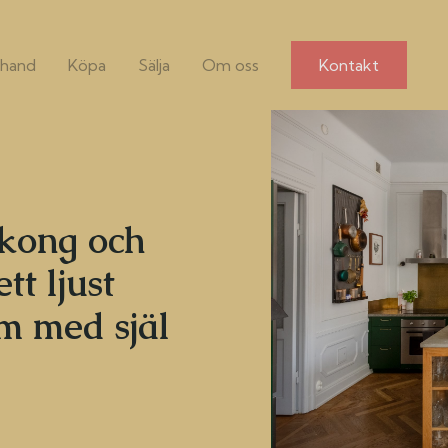
hand
Köpa
Sälja
Om oss
Kontakt
lkong och
tt ljust
m med själ