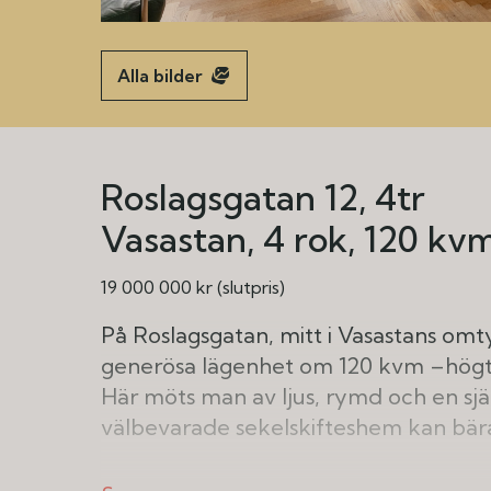
Alla bilder
Roslagsgatan 12, 4tr
Vasastan
4 rok
120 kv
19 000 000 kr (slutpris)
På Roslagsgatan, mitt i Vasastans omt
generösa lägenhet om 120 kvm –högt up
Här möts man av ljus, rymd och en sjä
välbevarade sekelskifteshem kan bär
Redan i hallen välkomnar den funger