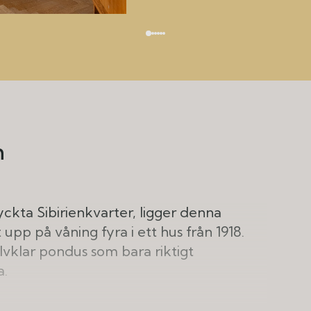
m
yckta Sibirienkvarter, ligger denna
p på våning fyra i ett hus från 1918.
lvklar pondus som bara riktigt
a.
ande öppna spisen, en mysig och varm