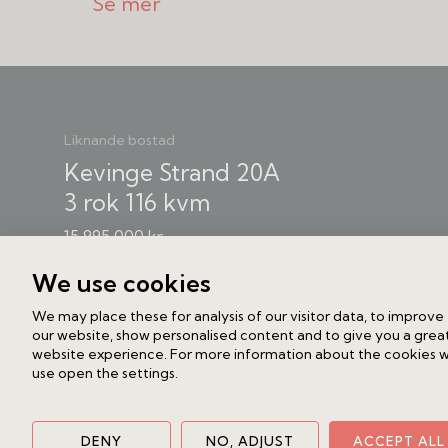
detalj som sätter tonen direkt. Siktl
skjutdörrar mot vardagsrum och vidare 
möter ett kök renoverat 2013 i tidlös
arbetsytor och köksö skapar en natur
Liknande bostad
Vardagsrum och kök vetter mot Roslags
Kevinge Strand 20A
med utsikt över staden och kyrktorn
3 rok
116 kvm
småspröjsade fönstren ramar in ljuse
15 995 000 kr
bröstningar, takrosetter och den til
känns både självklar och storslagen
We use cookies
och låter det gamla och det nya möt
We may place these for analysis of our visitor data, to improve
helhet där arkitekturen får tala och 
our website, show personalised content and to give you a grea
website experience. For more information about the cookies 
use open the settings.
Mot gården ligger tre rofyllda sovrum.
en lugn plats för morgonkaffet med u
DENY
NO, ADJUST
ACCEPT ALL