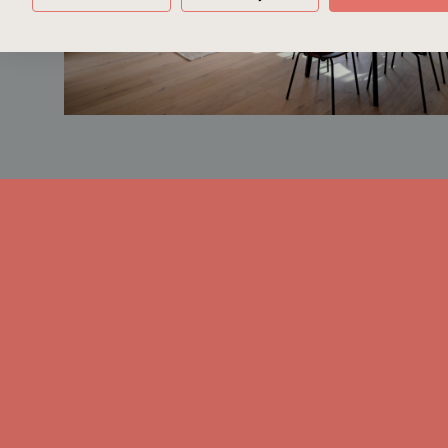
Bostaden har varit i samma familjs äg
och den sammanhållna känslan. Kök, 
med respekt för husets karaktär.
Föreningen är välskött med låg belån
långsiktighet.
Det här är ett hem med ljus, läge och h