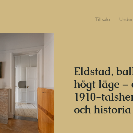
Till salu
Under
Eldstad, ba
högt läge – e
1910-talshe
och historia