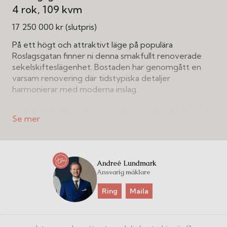
4 rok
109 kvm
17 250 000 kr (slutpris)
På ett högt och attraktivt läge på populära
Roslagsgatan finner ni denna smakfullt renoverade
sekelskifteslägenhet. Bostaden har genomgått en
varsam renovering där tidstypiska detaljer
harmonierar med moderna inslag.
Lägenheten erbjuder en social och öppen planlösning
mellan kök och vardagsrum, två rymliga sovrum samt
ett kontor. Här finns även ett stilrent badrum, en
praktisk gäst-wc och en generös balkong i söderläge
med härlig utsikt över takåsarna.
Andreé Lundmark
Ansvarig mäklare
Stabil och välskött bostadsrättsförening där de större
renoveringarna redan är genomförda.
Ring
Maila