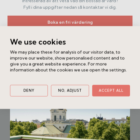
Intresserad av att veta vad din bostad är värd?
Fyll i dina uppgifter nedan så kontaktar vi dig.
Boka en fri värdering
We use cookies
Liknande bostad
We may place these for analysis of our visitor data, to
Sveavägen 60, 6 tr
improve our website, show personalised content and to
give you a great website experience. For more
Vasastan - Norrmalm
4 rok
124 kvm
information about the cookies we use open the settings.
14 975 000 kr /Bud
DENY
NO, ADJUST
ACCEPT ALL