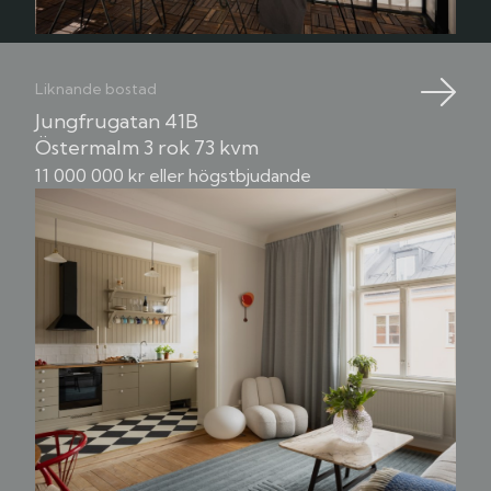
Liknande bostad
Jungfrugatan 41B
Östermalm
3 rok
73 kvm
11 000 000 kr eller högstbjudande