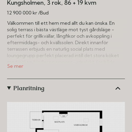
Kungsholmen
3 rok
86 + 19 kvm
12 900 000 kr /Bud
Välkommen till ett hem med allt du kan önska. En
solig terrass i bästa västläge mot tyst gårdsläge -
perfekt för grillkvällar, långfikor och avkoppling i
eftermiddags- och kvällssolen. Direkt innanför
terrassen erbjuds en naturlig social plats med
loungegrupp perfekt placerad intill det stora köket
med köksö för flera personer - idealiskt för både
vardag och fest.
Planlösningen på vindsvåningen är utmärkt planerad.
Planritning
Här ryms ett generöst matbord för 6–10 personer,
en inbjudande soffgrupp och tv-hörna längst in. Den
öppna spisen höjer givetvis mysfaktorn under
vinterhalvåret. Imponerande takhöjd om ca fem
meter till nock ger både rymd, karaktär och ett
fantastiskt ljusinsläpp ihop med takfönsterna. Det är
ett hem som verkligen andas rymd, och värt att