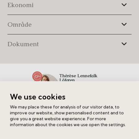
Ekonomi
SATS, Friskis & Svettis och Fitness24Seven bara
några hundra meter bort, och vill du upptäcka ännu
fler kvarter ligger Birkastan och Rörstrandsgatan
Område
lättillgängligt via Sankt Eriksgatan.
Kommunikationerna är utmärkta med Fridhemsplans
tunnelbana precis utanför porten, flera busslinjer och
Dokument
smidig access till flygbussarna.
Thérèse Lennefalk
Löfgren
Ansvarig mäklare
We use cookies
Ring
Maila
We may place these for analysis of our visitor data, to
improve our website, show personalised content and to
give you a great website experience. For more
Gå på visning
information about the cookies we use open the settings.
måndag 17 aug
17:00 - 18:00
Anmäl