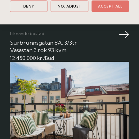
tisdag 18 aug
12:00 - 13:00
Anmäl
DENY
NO, ADJUST
ACCEPT ALL
Liknande bostad
Surbrunnsgatan 8A, 3/3tr
Vasastan
3 rok
93 kvm
12 450 000 kr /Bud