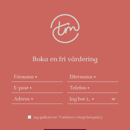
intäkter till föreningen. Som boende i föreningen
finns flera faciliteter såsom flertalet tvättstugor,
barnvagnsrum, cykelrum samt en underbar innergård
med flera uteplatser och grillmöjligheter sommartid.
Mycket lekvänlig innergård med både gräsyta och
sandlåda.
Boka en fri värdering
Jag godkänner Traditions integritetspolicy