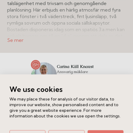
talslägenhet med trivsam och genomgående
planlösning. Här erbjuds en härlig atmosfär med fyra
stora fönster i två väderstreck, fint ljusinsläpp, två
rymliga sovrum och öppna sociala sällskapsytor.
Bostaden disponeras idag som en spatiös 3:a men kan
enkelt byggas om till en ”4:a” genom att dela av det
större sovrummet.
Bostaden är varsamt och smakfullt renoverad
samtidigt som flertalet detaljer från byggåret är
Carina Käll Knaust
bevarade såsom generös takhöjd, spröjsade fönster
Ansvarig mäklare
med djupa nischer och speglade dörrar. Sober
färgsättning och på golvet ligger det genomgående
Ring
Maila
We use cookies
gedigna furutiljor vilket ger ett ljust och enhetligt
intryck. Lättmöblerade och väl tilltagna rum med
We may place these for analysis of our visitor data, to
sköna rumssamband ger ett mycket harmoniskt hem.
Intresserad av att veta vad din bostad är värd?
improve our website, show personalised content and to
Planlösningen är genomtänkt och den möblerbara
give you a great website experience. For more
Fyll i dina uppgifter nedan så kontaktar vi dig.
hallen separerar de sociala ytorna från sovrummen.
information about the cookies we use open the settings.
Det stora och familjevänliga köket ligger i öppen
Boka en fri värdering
planlösning ut mot vardagsrummet vilket skapar en