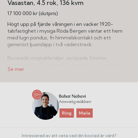
Vasastan
4.5 rok
136 kvm
17 100 000 kr (slutpris)
Högt upp på fjärde våningen i en vacker 1920-
talsfastighet i mysiga Röda Bergen väntar ett hem
med lugn pondus, fri himmelskontakt och ett
generöst ljusinsläpp i två väderstreck.
Bevarade originaldetaljer, spröjsade fönster,
spegeldörrar, fungerande öppen spis och generös
takhöjd samspelar med en planlösning som är både
genomtänkt och flexibel.
Planlösningen erbjuder tre stora sovrum, varav ett
Bahar Nabavi
idag är uppdelat i två mindre, perfekt för barnrum,
Ansvarig mäklare
arbetsrum eller gäster. Det stora köket med matplats
för många är en naturlig samlingspunkt, byggt för
Ring
Maila
långa middagar och levande samtal. Vardagsrummet
rymmer enkelt både soffgrupp och umgänge, och
den fungerande öppna spisen ger rummet karaktär,
Intresserad av att veta vad din bostad är värd?