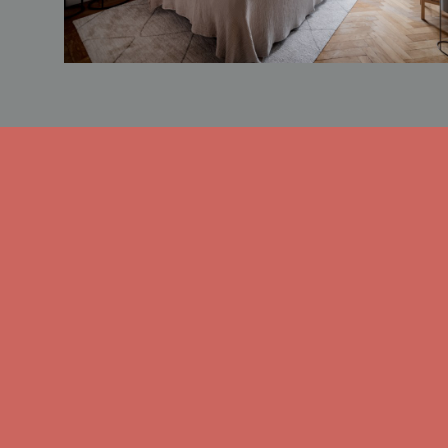
detaljer med läderinfattning för en ex
Electrolux och integreras stilrent i 
uttryck. I badrummen återkommer 
klinker från Bricmate, armaturer från
omsorg. Parhusen har exklusiv fiskben
och tidlös bas. Trappor i massiv ek, 
knyter samman helheten och ger en l
är integrerad med spotlights och dimm
ljuset från de stora fönsterpartierna o
Resultatet är ett hem där varje elemen
estetiskt och kvalitetsmässigt. Ett stil
vackert och ger en vardag med komfor
Området