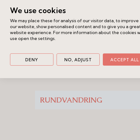
service och rekreation. Resultatet är 
Ekonomi
We use cookies
till stadsliv möts i ett av Danderyds
We may place these for analysis of our visitor data, to improve
our website, show personalised content and to give you a grea
Inflytt: Från Q4 2026
Område
website experience. For more information about the cookies 
use open the settings.
Studiohus
Dokument
DENY
NO, ADJUST
ACCEPT ALL
Småskalig lyx med stor personlighet.
erbjuder ett eget fristående boende för
stort. Här får du villakänsla i kompa
funktioner och en arkitektur som både
RUNDVANDRING
Planlösningen är genomtänkt med soci
på det nedre planet, vilket skapar et
fönsterpartier och välplacerade öppni
mot grönskan runtom.