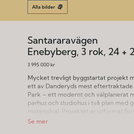
Alla bilder
Santararavägen
Enebyberg
3 rok
24 + 
3 995 000 kr
Mycket trevligt byggstartat projekt me
ett av Danderyds mest eftertraktade
Park – ett modernt och välplanerat 
parhus och studiohus i två plan med 
materialval. Projektet är utformat för
villabebyggelse, där arkitekturen präg
diskret och välkomponerad färgsättni