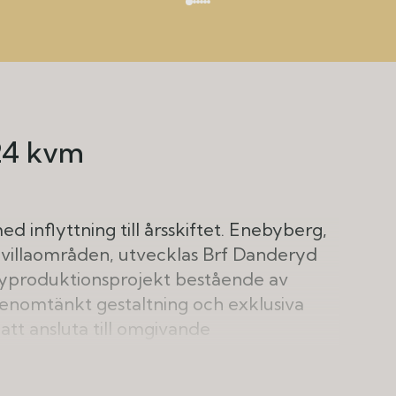
24 kvm
d inflyttning till årsskiftet. Enebyberg,
 villaområden, utvecklas Brf Danderyd
nyproduktionsprojekt bestående av
genomtänkt gestaltning och exklusiva
 att ansluta till omgivande
las av rena linjer, träfasader och en
ng.