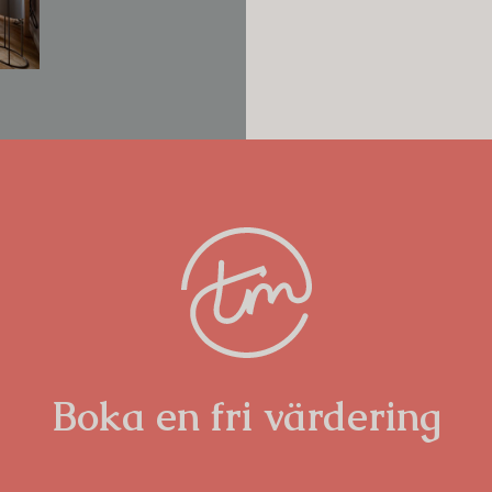
klusiv finish. Vitvaror kommer från
inredningen för ett sammanhållande
samma premiumkänsla med kakel och
 Tapwell. Golvmaterialen är valda med
sparkett från Bjelin vilket ger en varm
målade snickerier och harmoniska kulörer
ugn och elegant atmosfär. Belysningen
er i samtliga rum, vilket förstärker
ch bidrar till den exklusiva känslan.
t är valt för att hålla över tid – både
säkert uttryck i material som åldras
t, karaktär och lång livslängd.
Boka en fri värdering