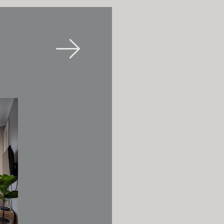
la som i parhusen – naturmaterial,
etaljer. Resultatet är ett litet hem med
förråd, praktiskt för förvaring av
sutrustning och gör det enkelt att hålla
år i avgiften gör även egen
 av ett tydligt kvalitetsfokus – här är
nkta som arkitekturen. Köken är byggda
stenskivor från Cosentino och kromade