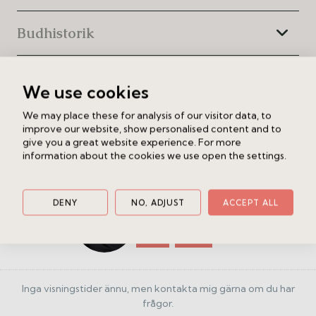
att sätta sin egen prägel i ett hem med alla
möjligheter.
Budhistorik
Område
We use cookies
We may place these for analysis of our visitor data, to
Dokument
improve our website, show personalised content and to
give you a great website experience. For more
information about the cookies we use open the settings.
Carolin Svensson
DENY
NO, ADJUST
ACCEPT ALL
Ansvarig mäklare
Ring
Maila
Inga visningstider ännu, men kontakta mig gärna om du har
frågor.