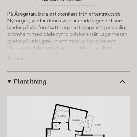
På Åsögatan, bara ett stenkast från eftertraktade
Nytorget, väntar denna välplanerade lägenhet som
bjuder på alla förutsättningar att skapa ett personligt
drömhem med både rymd och karaktär. Lägenheten
bjuder på tidstypisk charm med luftiga ytor och
klassiska detaljer som fiskbensparkett, vackert
inramat av ljusinsläpp från fönster i två väderstreck
mot grönskande innergård. En riktig funkispärla som
bör ses på plats, varmt välkomna på visning!
Planritning
Här bor du i en välskött fastighet från 1930, med
bekvämligheter för sina boende så som hiss,
tvättstuga, cykelrum, gemensamhetslokal/
övernattningsrum, bastu, hobbylokal, grovsoprum
samt en trevlig gård. Brf Åsöberget är en stabil
förening med god ekonomi på anrika kvarter i SoFo
ett stenkast från såväl grönskande Vitabergsparken
samt pulserande Nytorget. I månadsavgiften ingår
bredband med hastighet 500 Mbit/s samt