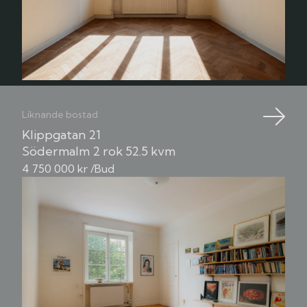
Liknande bostad
Klippgatan 21
Södermalm
2 rok
52.5 kvm
4 750 000 kr /Bud