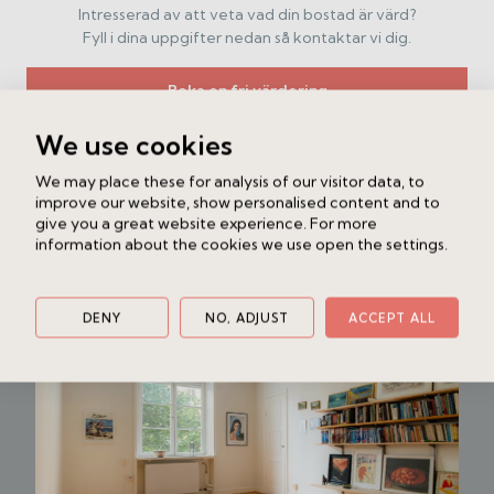
kommer vilja lämna!
Intresserad av att veta vad din bostad är värd?
Fyll i dina uppgifter nedan så kontaktar vi dig.
Boka en fri värdering
We use cookies
We may place these for analysis of our visitor data, to
Liknande bostad
improve our website, show personalised content and to
Klippgatan 21
give you a great website experience. For more
Södermalm
2 rok
52.5 kvm
information about the cookies we use open the settings.
4 750 000 kr /Bud
DENY
NO, ADJUST
ACCEPT ALL