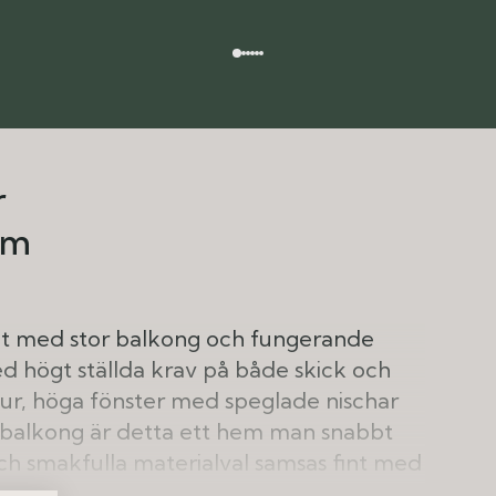
r
vm
get med stor balkong och fungerande
d högt ställda krav på både skick och
tur, höga fönster med speglade nischar
balkong är detta ett hem man snabbt
 och smakfulla materialval samsas fint med
n byggåret 1891. Detta är ett hem med