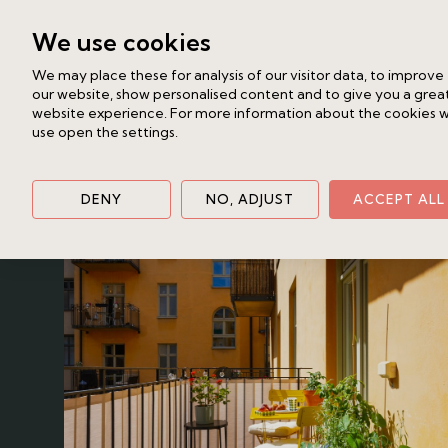
allt som förenklar vardagen med såsom
We use cookies
förvaring och en stor hiss som rymm
We may place these for analysis of our visitor data, to improve
välplanerad med två bra sovrum, stor
our website, show personalised content and to give you a grea
och härliga sällskapsytor som bjuder in t
website experience. For more information about the cookies 
use open the settings.
hörnfastighet och förening med stabil 
Liknande bostad
anrika kulturkvarter med kullerstensga
Katarina Bangata 31A, 2tr
Södermalms vackraste hem för såväl 
Södermalm - Nytorget
3 rok
81 kv
DENY
NO, ADJUST
ACCEPT ALL
generösa och representativa ytor fö
10 450 000 kr /Bud
Välkommen hem till ett kvarter du aldr
Vänligen anmäl ditt intresse så håller