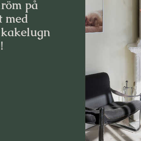
dröm på
t med
 kakelugn
!