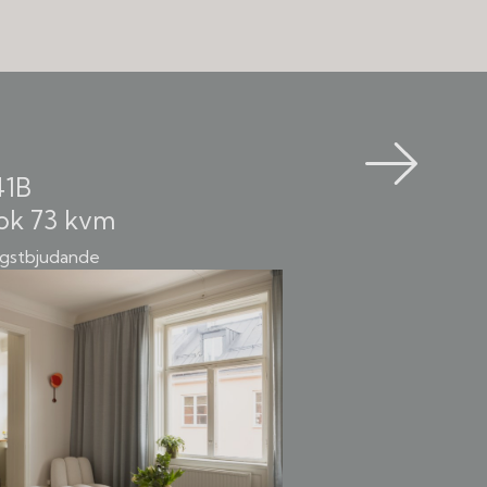
41B
ok
73 kvm
högstbjudande