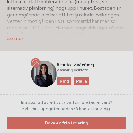
luftiga och lättmöblerade 2,5a (möjlig trea, se
alternativ planlösning) högt upp i huset. Bostaden är
genomgående och har ett fint ljusflöde. Balkongen
vetter in mot gården i öst, sommartid har man sol
mellan ca 09.00-13.30. Flertalet originaldetaljer såsom
högt till tak, serveringskåp, glasinfattad dörr och
vacker fiskbensparkett vittnar om husets byggår
anno 1927. Lägg därtill att föreningen är skuldfri, stora
renoveringar är genomförda och äger marken.
Beatrice Anderberg
Ansvarig mäklare
Ring
Maila
Intresserad av att veta vad din bostad är värd?
Fyll i dina uppgifter nedan så kontaktar vi dig.
Boka en fri värdering