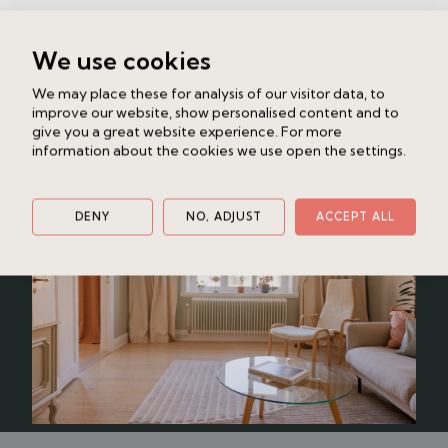
Liknande bostad
We use cookies
Heleneborgsgatan 3, 2 tr
We may place these for analysis of our visitor data, to
Södermalm - Hornstull
2.5 rok
76 kvm
improve our website, show personalised content and to
7 695 000 kr utgångspris
give you a great website experience. For more
information about the cookies we use open the settings.
DENY
NO, ADJUST
ACCEPT ALL