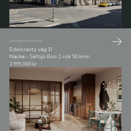
Liknande bostad
Edelcrantz väg 31
Nacka - Saltsjö Boo
2 rok
50 kvm
2 995 000 kr