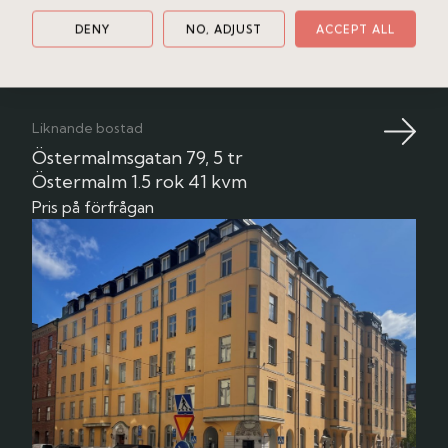
DENY
NO, ADJUST
ACCEPT ALL
Boka en fri värdering
Liknande bostad
Östermalmsgatan 79, 5 tr
Östermalm
1.5 rok
41 kvm
Pris på förfrågan