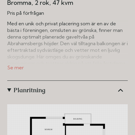
Bromma
2 rok
47 kvm
Pris på förfrågan
Med en unik och privat placering som är en av de
bästa i föreningen, omsluten av grönska, finner man
denna optimalt planerade gaveltvåa på
Abrahamsbergs höjder. Den väl tilltagna balkongen är i
eftertraktad sydvästläge och vetter mot en ljuvlig
skogsdunge. Här omges du av grönskande
omgivningar och tröttnar aldrig på att följa årstiderna
genom de generösa och många fönsterpartierna som
skapar ett fantastiskt ljusinsläpp. Det gynnsamma
gavelläget adderar ytterligare en känsla av ljus och
Planritning
rymd.
Interiört erbjuder bostaden ett vardagsrum som är
någonting utöver det vanliga med sina
panoramafönster i gavel, helt insynsskyddat med
utsikt mot grönskan i skogsdungen utanför. Här finns
gott om plats att möblera med både soffgrupp och