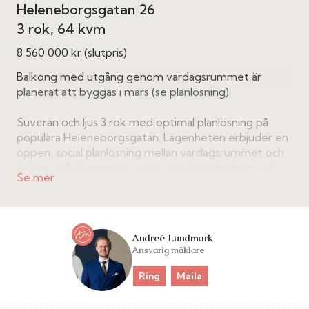
Heleneborgsgatan 26
3 rok
64 kvm
8 560 000 kr (slutpris)
Balkong med utgång genom vardagsrummet är
planerat att byggas i mars (se planlösning).
Suverän och ljus 3 rok med optimal planlösning på
populära Heleneborgsgatan. Lägenheten erbjuder en
öppen, social planlösning mellan vardagsrummet och
köket, två vilsamma sovrum, modernt badrum och
bra förvaringsmöjligheter.
BRF med mycket god ekonomi och de större
renoveringarna bakom sig.
Andreé Lundmark
Ansvarig mäklare
Ring
Maila