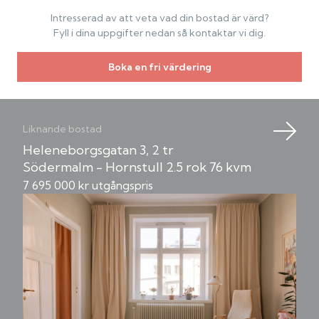
Intresserad av att veta vad din bostad är värd?
Fyll i dina uppgifter nedan så kontaktar vi dig.
Boka en fri värdering
Liknande bostad
Heleneborgsgatan 3, 2 tr
Södermalm - Hornstull
2.5 rok
76 kvm
7 695 000 kr utgångspris