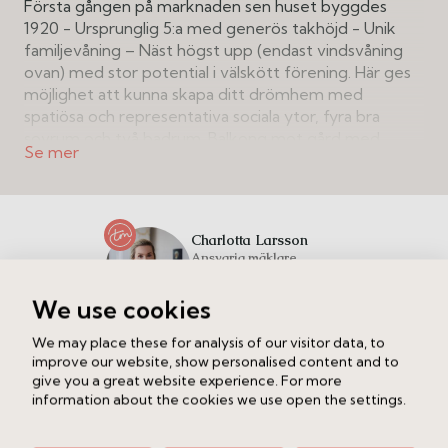
Första gången på marknaden sen huset byggdes
1920 - Ursprunglig 5:a med generös takhöjd - Unik
familjevåning – Näst högst upp (endast vindsvåning
ovan) med stor potential i välskött förening. Här ges
möjlighet att kunna skapa ditt drömhem med
spatiösa och representativa sociala ytor, fyra bra
sovrum och två badrum. Balkong mot gård med
endast himlen som tak och utsikt över takåsar, öppna
innergårdar och landmärket Tors Torn.
Renoveringsmöjlighet med fin grund och välbevarade
detaljer från byggåret. Generösa fönster med djupa
Charlotta Larsson
nischer i två väderstreck, generös takhöjd,
Ansvarig mäklare
spegeldörrar och pardörrar, fiskbensparkett samt
kakelugn/öppen spis (ej i bruk). Detta hem har aldrig
Ring
Maila
We use cookies
tidigare varit ute på marknaden. Belägen i en välskött
förening med ca 7 miljoner i lån och som äger sin
We may place these for analysis of our visitor data, to
mark. Bekvämt boende med hiss till våningsplanet.
improve our website, show personalised content and to
Intresserad av att veta vad din bostad är värd?
Här ges möjlighet att skapa ditt egna drömboende på
give you a great website experience. For more
Fyll i dina uppgifter nedan så kontaktar vi dig.
information about the cookies we use open the settings.
attraktivt läge mellan Sankt Eriksplan och Odenplan!
Boka en fri värdering