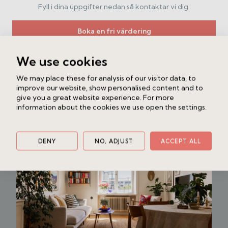
Här bor du i en äldre, skuldfri förening med stabil
Fyll i dina uppgifter nedan så kontaktar vi dig.
ekonomi, i ett av Södermalms mest attraktiva
kvarter nära Nytorget, Vitabergsparken och flera
Boka en fri värdering
kommunikationer.
En bostad med själ, charm och ett svårslaget läge.
We use cookies
Liknande bostad
We may place these for analysis of our visitor data, to
improve our website, show personalised content and to
Ljusterögatan 5
give you a great website experience. For more
Södermalm - Sofia
2 rok
50 kvm
information about the cookies we use open the settings.
4 195 000 kr /bud
DENY
NO, ADJUST
ACCEPT ALL