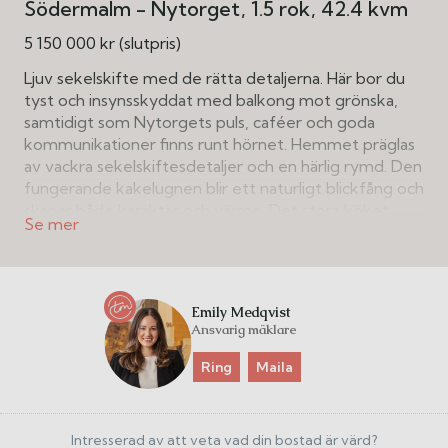
Södermalm - Nytorget
1.5 rok
42.4 kvm
5 150 000 kr (slutpris)
Ljuv sekelskifte med de rätta detaljerna. Här bor du
tyst och insynsskyddat med balkong mot grönska,
samtidigt som Nytorgets puls, caféer och goda
kommunikationer finns runt hörnet. Hemmet präglas
av vackra sekelskiftesdetaljer och en härlig rymd. Den
fungerande kakelugnen blir ett naturligt blickfång och
skapar både karaktär och värme. Det stora köket
erbjuder generösa arbetsytor och en självklar
matplats för både vardag och middagar med vänner.
Lägenheten har dessutom gott om förvaring samt
ett fint badrum i bra storlek.
Emily Medqvist
Ansvarig mäklare
Planlösningen gör att bostaden upplevs rymlig med
tydliga sociala ytor och en avskild sovdel med snygg
Ring
Maila
glasvägg. Balkongen vetter mot en grön och rofylld
innergård – en perfekt plats för morgonkaffet eller
ljumma sommarkvällar.
Intresserad av att veta vad din bostad är värd?