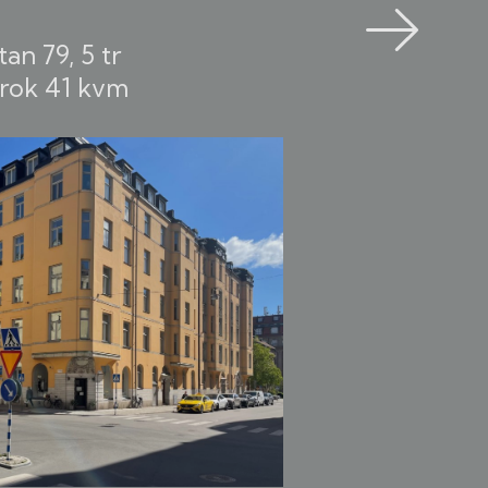
n 79, 5 tr
 rok
41 kvm