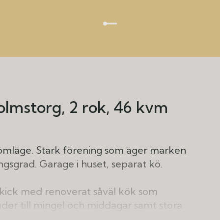
olmstorg
2 rok
46 kvm
drömläge. Stark förening som äger marken
gsgrad. Garage i huset, separat kö.
 skick med renoverat såväl kök som
der till mingel och middagar samt stora
termiddagssol. Det trevliga köket med