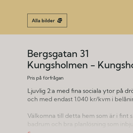
Alla bilder
Bergsgatan 31
Kungsholmen - Kungsh
Pris på förfrågan
Ljuvlig 2:a med fina sociala ytor på 
och med endast 1.040 kr/kvm i belånin
Välkomna till detta hem som är i fint
badrum och bra planlösning som inbju
spröjsade fönster i västerläge med ef