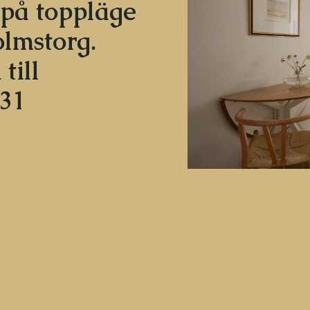
 på toppläge
lmstorg.
till
31