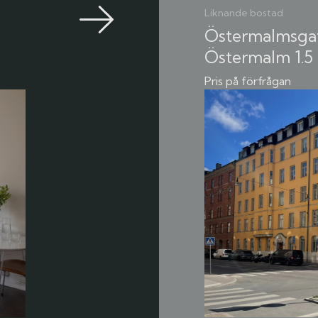
Liknande bostad
Östermalmsgata
Östermalm
1.5
Pris på förfrågan