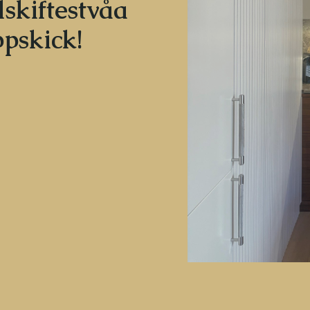
lskiftestvåa
ppskick!