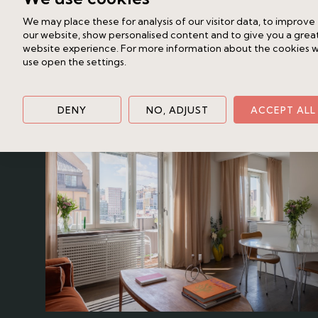
inflyttningsklart boende i en skuldfri
We may place these for analysis of our visitor data, to improve
our website, show personalised content and to give you a grea
Liknande bostad
website experience. For more information about the cookies 
Norrtullsgatan 38, 4 tr
use open the settings.
Vasastan
2.5 rok
54 kvm
Pris på förfrågan
DENY
NO, ADJUST
ACCEPT ALL