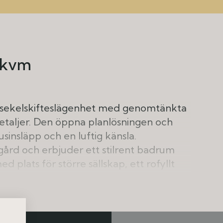
 kvm
 sekelskifteslägenhet med genomtänkta
detaljer. Den öppna planlösningen och
jusinsläpp och en luftig känsla.
ård och erbjuder ett stilrent badrum
 plats för större sällskap, ett rofyllt
g i platsbyggda garderober.
d närhet till natur, service,
 kommunikationer. Ett bekvämt och