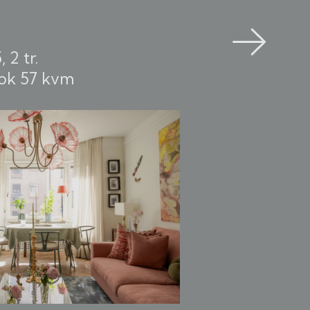
 2 tr.
rok
57 kvm