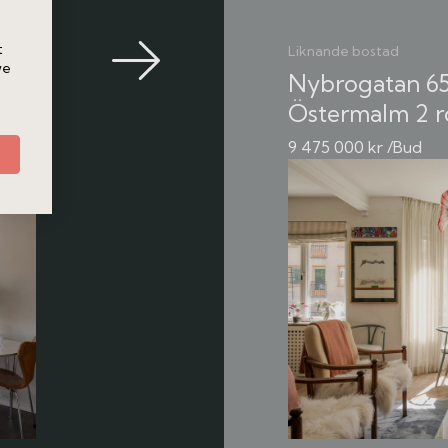
 förening. Välkommen på visning!
t
Liknande bostad
we
Nybrogatan 65,
Östermalm
2 
9 475 000 kr /Bud