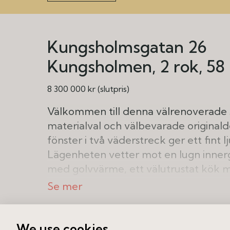
Kungsholmsgatan 26
Kungsholmen
2 rok
58
8 300 000 kr (slutpris)
Välkommen till denna välrenoverade
materialval och välbevarade original
fönster i två väderstreck ger ett fint l
Lägenheten vetter mot en lugn innerg
med golvvärme, ett välutrustat kök med
sovrum mot gården samt god förvarin
Belägen i attraktiva Rådhusområdet me
restauranger, butiker, gym och goda
We use cookies