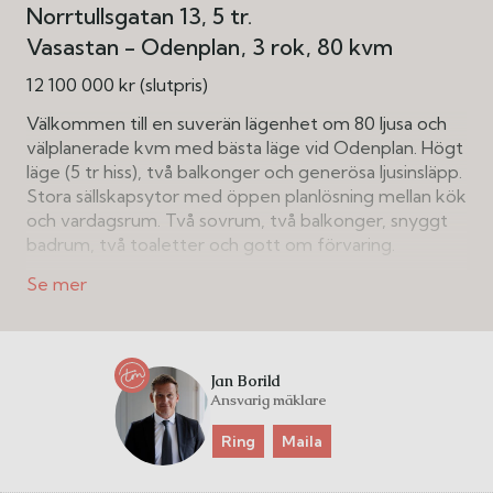
Norrtullsgatan 13, 5 tr.
Vasastan - Odenplan
3 rok
80 kvm
12 100 000 kr (slutpris)
Välkommen till en suverän lägenhet om 80 ljusa och
välplanerade kvm med bästa läge vid Odenplan. Högt
läge (5 tr hiss), två balkonger och generösa ljusinsläpp.
Stora sällskapsytor med öppen planlösning mellan kök
och vardagsrum. Två sovrum, två balkonger, snyggt
badrum, två toaletter och gott om förvaring.
Trygg och stabil förening med välskött fastighet.
Låga avgifter och god ekonomi med stora intäkter
från affärslokaler och garageplatser.
Jan Borild
Ansvarig mäklare
Ring
Maila