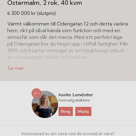
Östermalm
2 rok
40 kvm
6 300 000 kr (slutpris)
Varmt välkommen till Odengatan 12 och detta vackra
hem, rikt på såväl känsla som funktion och med en
atmosfär som slår det mesta. Med ett perfekt läge
på Odengatan bor du högst upp i stilfull fastighet från
1893 i ett kvarter omringat av ett högklassigt utbud
av restauranger, caféer och butiker.
Lägenheten är utmärkt disponerad, yteffektiv och
funktionell för både en och två personer. Här ges
öppna sociala ytor mellan vardagsrum och kök med
rymlig matplats samt utgång till härlig möblerbar
Anette Larsdotter
balkong med trivsam vy över himmel och takåsar.
Ansvarig mäklare
Tack vare den rejäla takhöjden och de stora
fönsterpartierna ges en fantastisk känsla av ljus, luft
Ring
Maila
och rymd. Här finns ett kök som inspirerar till
matlagning och ett underbart sovrum med stort
fönster och utmärkt förvaring. Helkaklat duschrum i
Intresserad av att veta vad din bostad är värd?