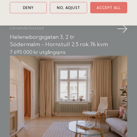
Boka en fri värdering
DENY
NO, ADJUST
ACCEPT ALL
Liknande bostad
Heleneborgsgatan 3, 2 tr
Södermalm - Hornstull
2.5 rok
76 kvm
7 695 000 kr utgångspris