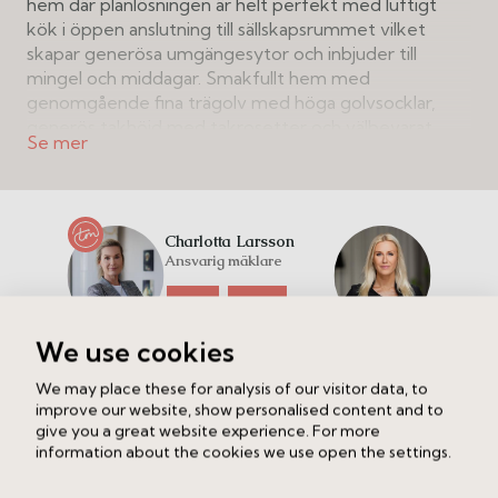
hem där planlösningen är helt perfekt med luftigt
kök i öppen anslutning till sällskapsrummet vilket
skapar generösa umgängesytor och inbjuder till
mingel och middagar. Smakfullt hem med
genomgående fina trägolv med höga golvsocklar,
generös takhöjd med takrosetter och välbevarat
serveringsskåp. Smart planlösning med 2 bra sovrum,
rymligt badrum med generös takdusch och
tvättmaskin samt mycket god inbyggd förvaring. Här
bor du nära allt, mitt i hjärtat av Södermalms
Charlotta Larsson
pulserande kvarter. Synnerligen välplanerad yta med
Ansvarig mäklare
spatiösa ytor för såväl barnfamiljen som önskar fler
sovrum som för det sociala paret som önskar
Ring
Maila
generösa och representativa ytor för umgänge och
Carolin Svensson
We use cookies
stora middagar! Välskött förening som äger marken
Extra kontaktperson
och har goda lokalintäkter. Välkommen hem till det
We may place these for analysis of our visitor data, to
vackra hörnhuset på Ringvägen 110!
improve our website, show personalised content and to
Intresserad av att veta vad din bostad är värd?
give you a great website experience. For more
Fyll i dina uppgifter nedan så kontaktar vi dig.
information about the cookies we use open the settings.