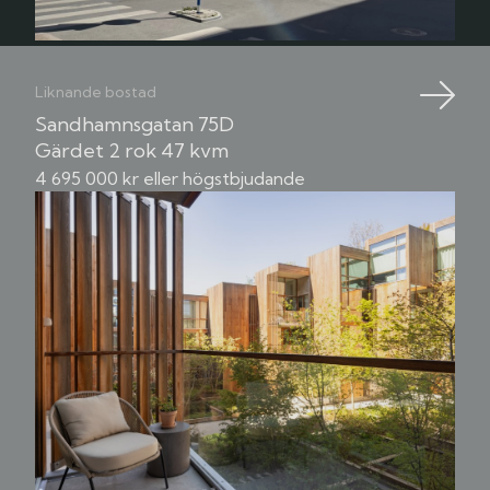
Liknande bostad
Sandhamnsgatan 75D
Gärdet
2 rok
47 kvm
4 695 000 kr eller högstbjudande