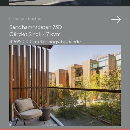
Liknande bostad
Sandhamnsgatan 75D
Gärdet
2 rok
47 kvm
4 695 000 kr eller högstbjudande