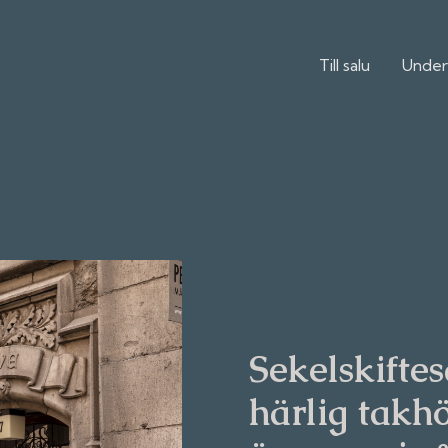
Till salu
Under
Sekelskift
härlig takhö