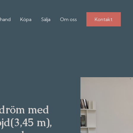
hand
Köpa
Sälja
Om oss
Kontakt
esdröm med
jd(3,45 m),