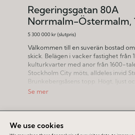
Regeringsgatan 80A
Norrmalm-Östermalm
5 300 000 kr (slutpris)
Välkommen till en suverän bostad om 
skick. Belägen i vacker fastighet från 
kulturkvarter med anor från 1600-ta
Stockholm City möts, alldeles invid 
Brunkebergsåsens topp. Högt, ljust och
Perfekt planlösning för två persone
stilren design och snygga funktionslö
ursprungsdetaljer som spegeldörrar, v
m.m. Den väl tilltagna takhöjden om 
We use cookies
Stora fönster, rikligt ljusinsläpp och 
Liknande bostad