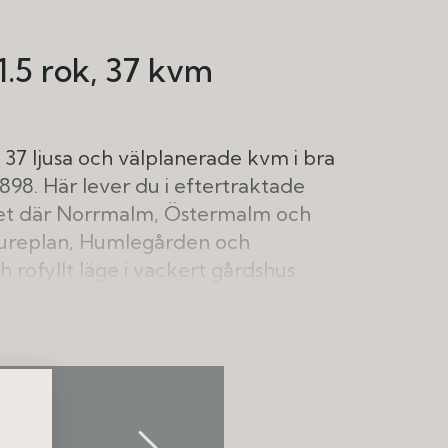
1.5 rok
37 kvm
37 ljusa och välplanerade kvm i bra
1898. Här lever du i eftertraktade
let där Norrmalm, Östermalm och
Stureplan, Humlegården och
 rofyllt läge i vackert gårdshus.
r med öppna sällskapsytor, genomgående
sningar, öppen spis och andra bevarade
itmålade trägolv och snövita snickerier
3,45 meter ger ordentligt med rymd.
vy mot himmel, tinnar, torn och takåsar är