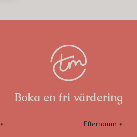
ts skapa ett fantastiskt hem med
ober färgsättning samt optimala
Samtidigt tummar man inte på den
ill tak (ca 3,38 m), fiskbensparkett,
rer och högresta fönsterpartier i bredd
släpp.
 och funktionell och väl anpassad för två
fa och övrig möblering i anslutning till
komplett maskinell utrustning. Sovrum
bbelsäng. Här ges utgång till balkongen
Boka en fri värdering
t kaklat badrum som inretts i stilsäkert
ande hall med utmärkt förvaring och
skött bostadsrättsförening som äger