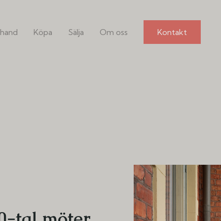
hand
Köpa
Sälja
Om oss
Kontakt
0-tal möter