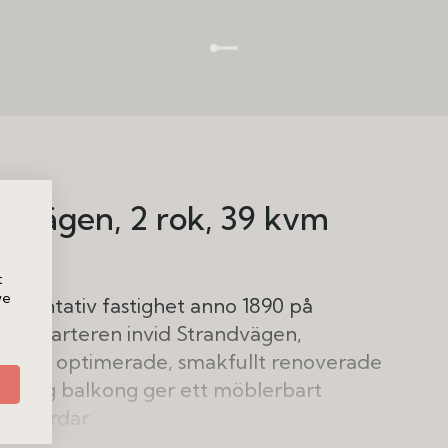
andvägen
2 rok
39 kvm
t
we
epresentativ fastighet anno 1890 på
ade kvarteren invid Strandvägen,
denna optimerade, smakfullt renoverade
juvlig balkong ger ett möblerbart
nergårdar.