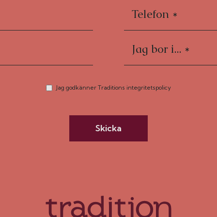
dsättning (1.130:-/kvm bostadsyta per
samtidigt som du har restauranger,
d Strandvägen precis utanför dörren.
Jag godkänner Traditions integritetspolicy
Skicka