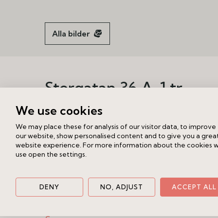
Alla bilder
Storgatan 36 A, 1 tr
Östermalm - invid Str
We use cookies
We may place these for analysis of our visitor data, to improve
6 500 000 kr (slutpris)
our website, show personalised content and to give you a grea
website experience. For more information about the cookies 
Tyst och rofyllt mot fin innergård i r
use open the settings.
Storgatan 36. I de mycket eftertrakt
Djurgården och Nybroviken saluförs 
DENY
NO, ADJUST
ACCEPT ALL
och stilrena tvårummare om 39 kvm. L
"uterum" med vy över grönskande in