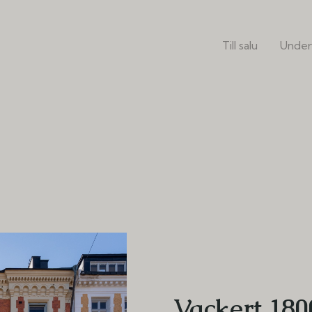
Till salu
Under
Vackert 180