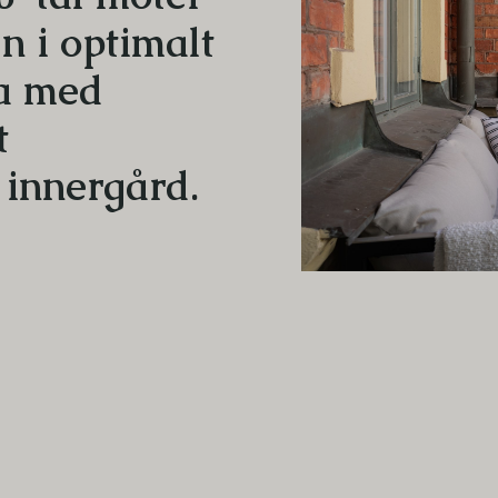
gn i optimalt
:a med
t
innergård.