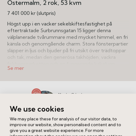
Östermalm
2 rok
53 kvm
7 401 000 kr (slutpris)
Högst upp i en vacker sekelskiftesfastighet på
eftertraktade Surbrunnsgatan 15 ligger denna
välplanerade tvårummare med mycket himmel, en fri
känsla och genomgående charm. Stora fönsterpartier
släpper in ljus och bjuder på fri utsikt över trädtoppar
och tak, medan den generösa takhöjden, vackra
fiskbensparketten och en fungerande kakelugn
skapar en inbjudande atmosfär.
Balkongen ligger mot den insynsskyddade
innergården med blommande körsbärsträd på
Kevin Crispien
försommaren. Den erbjuder sol från morgon till sen
Ansvarig mäklare
eftermiddag. Tack vare att hela lägenheten vetter
We use cookies
mot gården flödar ljuset fritt genom de höga
Ring
Maila
fönstren och skapar en varm, inbjudande atmosfär, en
We may place these for analysis of our visitor data, to
sällsynt kvalitet mitt i stan.
improve our website, show personalised content and to
give you a great website experience. For more
Intresserad av att veta vad din bostad är värd?