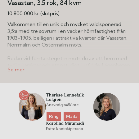
Vasastan
3.5 rok
84 kvm
10 800 000 kr (slutpris)
Välkommen till en unik och mycket väldisponerad
3,5:a med tre sovrum i en vacker hörnfastighet från
1903–1905, belägen i attraktiva kvarter där Vasastan,
Norrmalm och Östermalm möts.
Redan vid första steget in möts du av ett hem med
tydlig karaktär och ett naturligt ljusflöde. Lägenheten
är genomgående från gård till gata och erbjuder en
social, välbalanserad planlösning där det pampiga
vardagsrummet utgör bostadens hjärta. Här flödar
ljuset in genom flera höga fönsterpartier med djupa
Thérèse Lennefalk
nischer och skapar en luftig och inbjudande atmosfär.
Löfgren
Ansvarig mäklare
Vardagsrummet har tillgång till en aktiv rökkanal,
vilket enligt uppgift kan möjliggöra installation av
Ring
Maila
kakelugn för att ytterligare förstärka
Karolina Miramadi
sekelskifteskänslan. Köparen behöver dock själv
Extra kontaktperson
utreda möjligheten vidare samt säkerställa