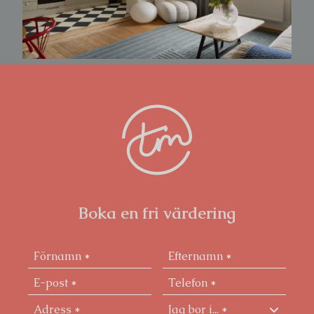
såsom Pom och Flora eller Mahalo samt all tänkbar
service och goda kommunikationer i direkt närhet.
En bostad som erbjuder det bästa av
sekelskiftescharm, funktion och läge – ett hem att
trivas i under lång tid.
Boka en fri värdering