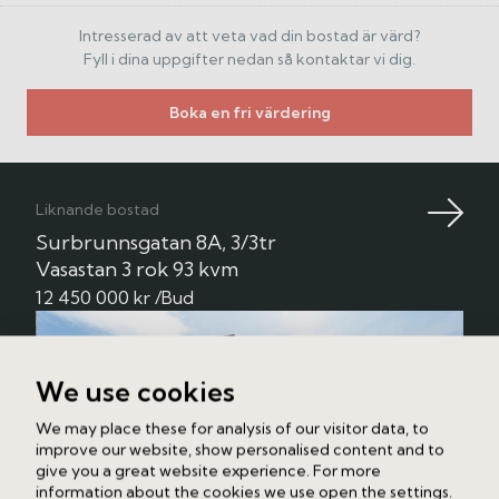
godkännande från förening och fackman.
Intresserad av att veta vad din bostad är värd?
Köket är smart placerat i mitten av bostaden och
Fyll i dina uppgifter nedan så kontaktar vi dig.
fungerar som en naturlig samlingspunkt. Det är
stilrent utformat i en sober grå kulör med komplett
Boka en fri värdering
maskinell utrustning och plats för matbord. För den
som önskar finns även möjlighet till större matplats i
vardagsrummet.
Liknande bostad
Bostaden rymmer tre bra sovrum, strategiskt
Surbrunnsgatan 8A, 3/3tr
placerade med fin avskildhet från varandra. Master
Vasastan
3 rok
93 kvm
bedroom erbjuder gott om plats för dubbelsäng och
12 450 000 kr /Bud
förvaring. Även här finns tillgång till en aktiv rökkanal
för den som vill undersöka möjligheten att installera
eldstad. Vackra pardörrar omsluter sovrummet och
fönstret vetter mot innergården.
We use cookies
Hemmet präglas av en vacker kombination av
We may place these for analysis of our visitor data, to
modern design och tidstypiska detaljer från byggåret.
improve our website, show personalised content and to
Generös takhöjd om ca 3,10 m, stuckatur, trägolv,
give you a great website experience. For more
information about the cookies we use open the settings.
spegeldörrar och välbevarade snickerier samspelar