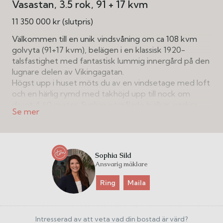
Vasastan
3.5 rok
91 + 17 kvm
11 350 000 kr (slutpris)
Välkommen till en unik vindsvåning om ca 108 kvm
golvyta (91+17 kvm), belägen i en klassisk 1920-
talsfastighet med fantastisk lummig innergård på den
lugnare delen av Vikingagatan.
Högst upp i huset möts du av en vindsetage med loft
och en härlig rymd med takhöjd upp till nock om
drygt 4,60 meter. Synliga vitmålade bjälkar, vackra
takkupor och snälla snedtak ger tillsammans hemmet
en varm och inbjudande karaktär.
Ljusinsläppet är fint från flera väderstreck genom
Sophia Sild
takfönster och fönsterkupor, varav ett fönster har
Ansvarig mäklare
utgång till en liten balkong. Tack vare det höga läget
erbjuds en rogivande utsikt över himmel och vackra
Ring
Maila
takåsar. Genomgående hög trivselfaktor med vackra
vindsdetaljer, enhetligt golv med golvvärme samt
integrerat högtalarsystem i kök, sällskapsdel och
Intresserad av att veta vad din bostad är värd?