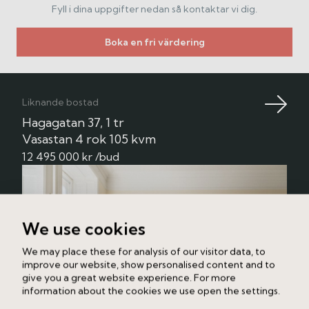
badrum.
Fyll i dina uppgifter nedan så kontaktar vi dig.
Köket är hemmets hjärta med generösa ytor för
Boka en fri värdering
både middagar, umgänge och skön avkoppling i
sällskapsdelen. Den öppna planlösningen mellan kök
och sällskapsdel skapar en naturlig samlingspunkt i
hemmet, med plats för såväl barhäng som stort
Liknande bostad
matbord och soffgrupp.
Hagagatan 37, 1 tr
Vasastan
4 rok
105 kvm
Vindslägenhetens flexibla planlösning gör att den
passar lika bra för paret som söker ett unikt hem
12 495 000 kr /bud
med generösa sociala ytor som för den mindre
familjen. Här finns möjlighet att skapa 2–3 sovrum,
hemmakontor eller ett separat TV-rum, enkelt att
anpassa efter egna behov.
We use cookies
Badrummet är generöst med högt i tak och
We may place these for analysis of our visitor data, to
takfönster som släpper in dagsljus. Här finns även
improve our website, show personalised content and to
bastu, badkar samt tvättmaskin och torktumlare för
give you a great website experience. For more
extra komfort i vardagen.
information about the cookies we use open the settings.